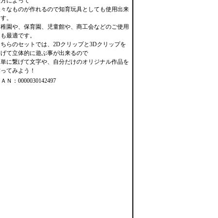
せ方によって
様々なものが作れるので知育玩具としても使用出来
ます。
幼稚園や、保育園、児童館や、商工会などのご使用
にも最適です。
こちらのセットでは、2Dクリップと3Dクリップを
繋げて立体的に遊ぶ事が出来るので
簡単に繋げて文字や、自分だけのオリジナル作品を
作ってみよう！
ＡＮ：0000030142497