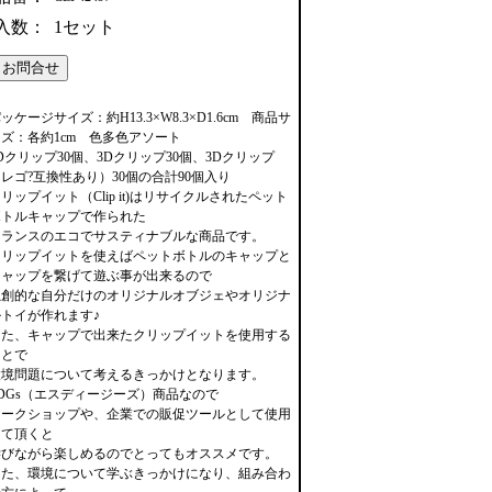
入数：
1セット
ッケージサイズ：約H13.3×W8.3×D1.6cm 商品サ
ズ：各約1cm 色多色アソート
Dクリップ30個、3Dクリップ30個、3Dクリップ
（レゴ?互換性あり）30個の合計90個入り
リップイット（Clip it)はリサイクルされたペット
ボトルキャップで作られた
フランスのエコでサスティナブルな商品です。
クリップイットを使えばペットボトルのキャップと
キャップを繋げて遊ぶ事が出来るので
独創的な自分だけのオリジナルオブジェやオリジナ
ルトイが作れます♪
また、キャップで出来たクリップイットを使用する
ことで
環境問題について考えるきっかけとなります。
SDGs（エスディージーズ）商品なので
ワークショップや、企業での販促ツールとして使用
して頂くと
学びながら楽しめるのでとってもオススメです。
また、環境について学ぶきっかけになり、組み合わ