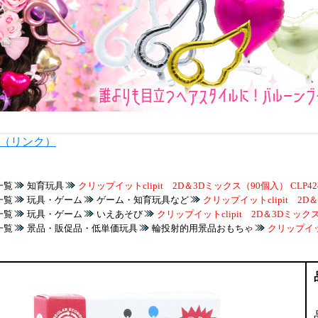
内（リンク）
一覧
知育玩具
クリップイットclipit 2D＆3Dミックス（90個入） CLP42
一覧
玩具・ゲーム
ゲーム・知育玩具など
クリップイットclipit 2D＆
一覧
玩具・ゲーム
いえあそび
クリップイットclipit 2D＆3Dミックス（
一覧
景品・販促品・低単価玩具
輪投射的用景品おもちゃ
クリップイッ