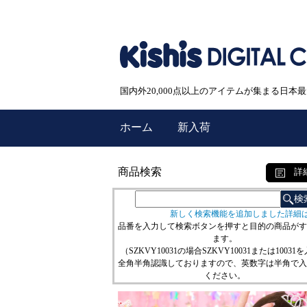
国内外20,000点以上のアイテムが集まる日
ホーム
新入荷
商品検索
詳
新しく検索機能を追加しました詳細
品番を入力して検索ボタンを押すと目的の商品がす
ます。
（SZKVY10031の場合SZKVY10031または10031
全角半角認識しておりますので、英数字は半角で入
ください。