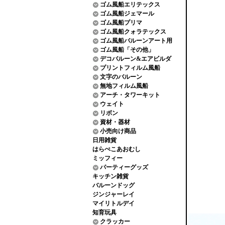
ゴム風船エリテックス
ゴム風船ジェマール
ゴム風船プリマ
ゴム風船クォラテックス
ゴム風船バルーンアート用
ゴム風船「その他」
デコバルーン&エアビルダ
プリントフィルム風船
文字のバルーン
無地フィルム風船
アーチ・タワーキット
ウェイト
リボン
資材・器材
小売向け商品
日用雑貨
はらぺこあおむし
ミッフィー
パーティーグッズ
キッチン雑貨
バルーンドッグ
ジンジャーレイ
マイリトルデイ
知育玩具
クラッカー