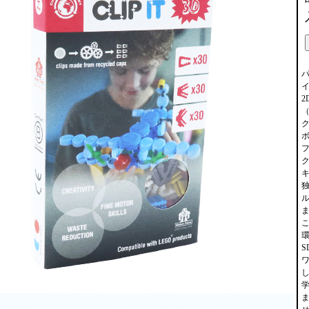
パ
イ
2
ク