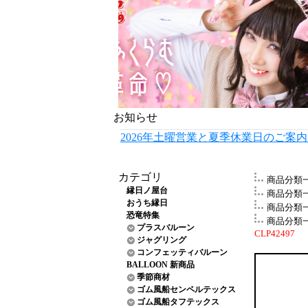
お知らせ
2026年土曜営業と夏季休業日のご案
カテゴリ
商品分類
縁日ノ屋台
商品分類
おうち縁日
商品分類
恐竜特集
商品分類
プラスバルーン
CLP42497
ジャグリング
コンフェッティバルーン
BALLOON 新商品
季節商材
ゴム風船センペルテックス
ゴム風船タフテックス