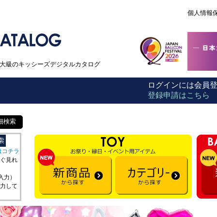
個人情報
本最大級のキッシーズデジタルカタログ
ログインには会員
登録申請はこちら
細検索
はコチラ
ぐ見れ
を入力）
力して