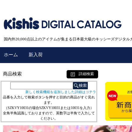
国内外20,000点以上のアイテムが集まる日本最大級のキッシーズデジタル
ホーム
新入荷
商品検索
詳細検索
新しく検索機能を追加しました詳細はコチラ
品番を入力して検索ボタンを押すと目的の商品がすぐ見れ
ます。
（SZKVY10031の場合SZKVY10031または10031を入力）
全角半角認識しておりますので、英数字は半角で入力して
ください。