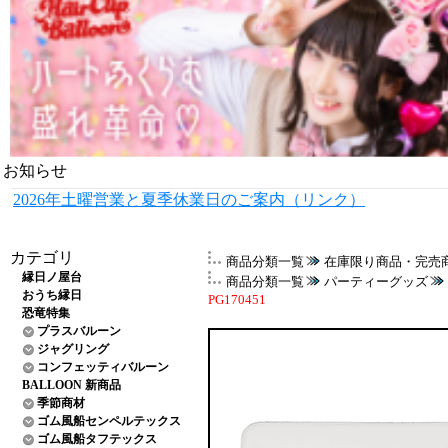
お知らせ
2026年土曜営業と夏季休業日のご案内（リンク）
カテゴリ
商品分類一覧
在庫限り商品・完売
縁日ノ屋台
商品分類一覧
パーティーグッズ
おうち縁日
PG170451
恐竜特集
プラスバルーン
ジャグリング
コンフェッティバルーン
BALLOON 新商品
季節商材
ゴム風船センペルテックス
ゴム風船タフテックス