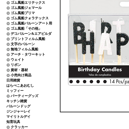
ゴム風船エリテックス
ゴム風船ジェマール
ゴム風船プリマ
ゴム風船クォラテックス
ゴム風船バルーンアート用
ゴム風船「その他」
デコバルーン&エアビルダ
プリントフィルム風船
文字のバルーン
無地フィルム風船
アーチ・タワーキット
ウェイト
リボン
資材・器材
小売向け商品
日用雑貨
はらぺこあおむし
ミッフィー
パーティーグッズ
キッチン雑貨
バルーンドッグ
ジンジャーレイ
マイリトルデイ
知育玩具
クラッカー