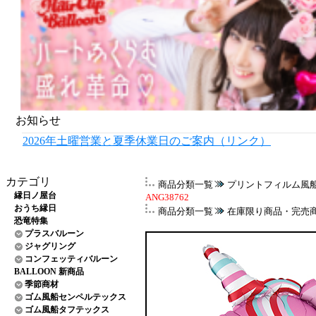
お知らせ
2026年土曜営業と夏季休業日のご案内（リンク）
カテゴリ
商品分類一覧
プリントフィルム風
縁日ノ屋台
ANG38762
おうち縁日
商品分類一覧
在庫限り商品・完売
恐竜特集
プラスバルーン
ジャグリング
コンフェッティバルーン
BALLOON 新商品
季節商材
ゴム風船センペルテックス
ゴム風船タフテックス