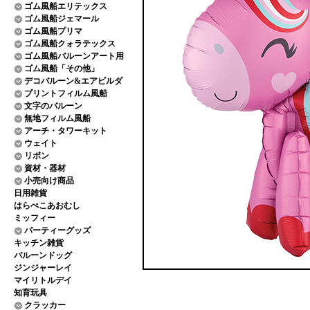
ゴム風船エリテックス
ゴム風船ジェマール
ゴム風船プリマ
ゴム風船クォラテックス
ゴム風船バルーンアート用
ゴム風船「その他」
デコバルーン&エアビルダ
プリントフィルム風船
文字のバルーン
無地フィルム風船
アーチ・タワーキット
ウェイト
リボン
資材・器材
小売向け商品
日用雑貨
はらぺこあおむし
ミッフィー
パーティーグッズ
キッチン雑貨
バルーンドッグ
ジンジャーレイ
マイリトルデイ
知育玩具
クラッカー