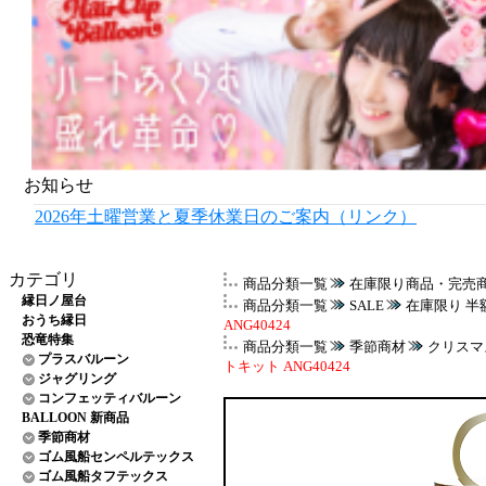
お知らせ
2026年土曜営業と夏季休業日のご案内（リンク）
カテゴリ
商品分類一覧
在庫限り商品・完売
縁日ノ屋台
商品分類一覧
SALE
在庫限り 半
おうち縁日
ANG40424
恐竜特集
商品分類一覧
季節商材
クリスマ
プラスバルーン
トキット ANG40424
ジャグリング
コンフェッティバルーン
BALLOON 新商品
季節商材
ゴム風船センペルテックス
ゴム風船タフテックス