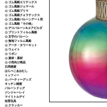
ゴム風船エリテックス
ゴム風船ジェマール
ゴム風船プリマ
ゴム風船クォラテックス
ゴム風船バルーンアート用
ゴム風船「その他」
デコバルーン&エアビルダ
プリントフィルム風船
文字のバルーン
無地フィルム風船
アーチ・タワーキット
ウェイト
リボン
資材・器材
小売向け商品
日用雑貨
はらぺこあおむし
ミッフィー
パーティーグッズ
キッチン雑貨
バルーンドッグ
ジンジャーレイ
マイリトルデイ
知育玩具
クラッカー