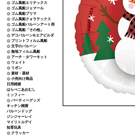
ゴム風船エリテックス
ゴム風船ジェマール
ゴム風船プリマ
ゴム風船クォラテックス
ゴム風船バルーンアート用
ゴム風船「その他」
デコバルーン&エアビルダ
プリントフィルム風船
文字のバルーン
無地フィルム風船
アーチ・タワーキット
ウェイト
リボン
資材・器材
小売向け商品
日用雑貨
はらぺこあおむし
ミッフィー
パーティーグッズ
キッチン雑貨
バルーンドッグ
ジンジャーレイ
マイリトルデイ
知育玩具
クラッカー