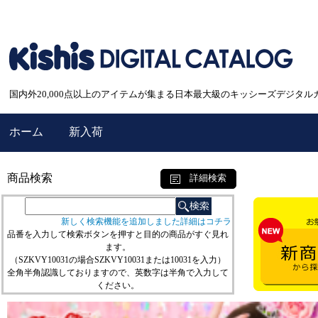
国内外20,000点以上のアイテムが集まる日本最大級のキッシーズデジタル
ホーム
新入荷
商品検索
詳細検索
新しく検索機能を追加しました詳細はコチラ
品番を入力して検索ボタンを押すと目的の商品がすぐ見れ
ます。
（SZKVY10031の場合SZKVY10031または10031を入力）
全角半角認識しておりますので、英数字は半角で入力して
ください。