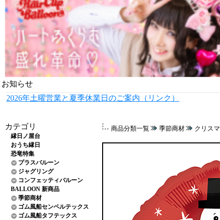
お知らせ
2026年土曜営業と夏季休業日のご案内（リンク）
カテゴリ
商品分類一覧
季節商材
クリスマ
縁日ノ屋台
おうち縁日
恐竜特集
プラスバルーン
ジャグリング
コンフェッティバルーン
BALLOON 新商品
季節商材
ゴム風船センペルテックス
ゴム風船タフテックス