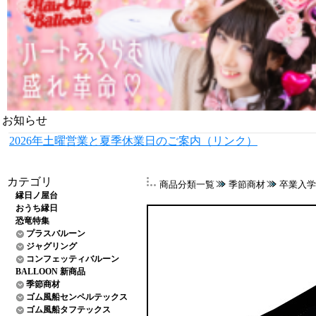
お知らせ
2026年土曜営業と夏季休業日のご案内（リンク）
カテゴリ
商品分類一覧
季節商材
卒業入学
縁日ノ屋台
おうち縁日
恐竜特集
プラスバルーン
ジャグリング
コンフェッティバルーン
BALLOON 新商品
季節商材
ゴム風船センペルテックス
ゴム風船タフテックス