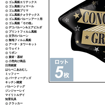
ゴム風船エリテックス
ゴム風船ジェマール
ゴム風船プリマ
ゴム風船クォラテックス
ゴム風船バルーンアート用
ゴム風船「その他」
デコバルーン&エアビルダ
プリントフィルム風船
文字のバルーン
無地フィルム風船
アーチ・タワーキット
ウェイト
リボン
資材・器材
小売向け商品
日用雑貨
はらぺこあおむし
ミッフィー
パーティーグッズ
キッチン雑貨
バルーンドッグ
ジンジャーレイ
マイリトルデイ
知育玩具
クラッカー