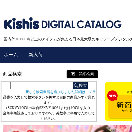
国内外20,000点以上のアイテムが集まる日本最大級のキッシーズデジタル
ホーム
新入荷
商品検索
詳細検索
新しく検索機能を追加しました詳細はコチラ
品番を入力して検索ボタンを押すと目的の商品がすぐ見れ
ます。
（SZKVY10031の場合SZKVY10031または10031を入力）
全角半角認識しておりますので、英数字は半角で入力して
ください。