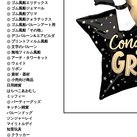
ゴム風船エリテックス
ゴム風船ジェマール
ゴム風船プリマ
ゴム風船クォラテックス
ゴム風船バルーンアート用
ゴム風船「その他」
デコバルーン&エアビルダ
プリントフィルム風船
文字のバルーン
無地フィルム風船
アーチ・タワーキット
ウェイト
リボン
資材・器材
小売向け商品
日用雑貨
はらぺこあおむし
ミッフィー
パーティーグッズ
キッチン雑貨
バルーンドッグ
ジンジャーレイ
マイリトルデイ
知育玩具
クラッカー