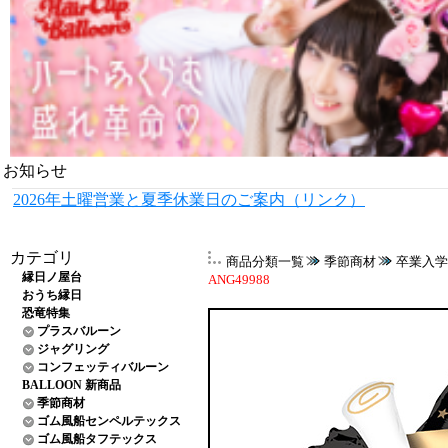
お知らせ
2026年土曜営業と夏季休業日のご案内（リンク）
カテゴリ
商品分類一覧
季節商材
卒業入学
縁日ノ屋台
ANG49988
おうち縁日
恐竜特集
プラスバルーン
ジャグリング
コンフェッティバルーン
BALLOON 新商品
季節商材
ゴム風船センペルテックス
ゴム風船タフテックス