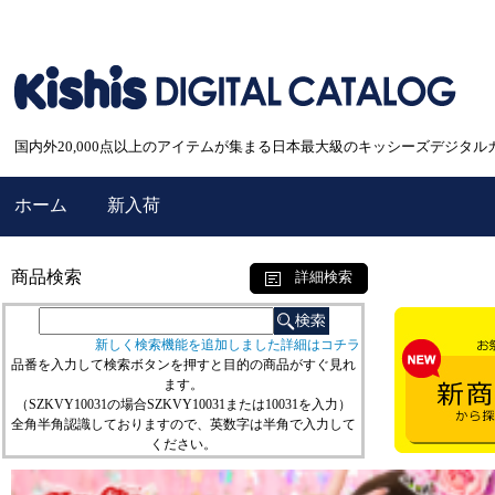
国内外20,000点以上のアイテムが集まる日本最大級のキッシーズデジタル
ホーム
新入荷
商品検索
詳細検索
新しく検索機能を追加しました詳細はコチラ
品番を入力して検索ボタンを押すと目的の商品がすぐ見れ
ます。
（SZKVY10031の場合SZKVY10031または10031を入力）
全角半角認識しておりますので、英数字は半角で入力して
ください。