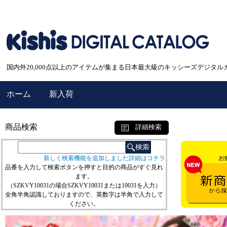
国内外20,000点以上のアイテムが集まる日本最大級のキッシーズデジタル
ホーム
新入荷
商品検索
詳細検索
新しく検索機能を追加しました詳細はコチラ
品番を入力して検索ボタンを押すと目的の商品がすぐ見れ
ます。
（SZKVY10031の場合SZKVY10031または10031を入力）
全角半角認識しておりますので、英数字は半角で入力して
ください。