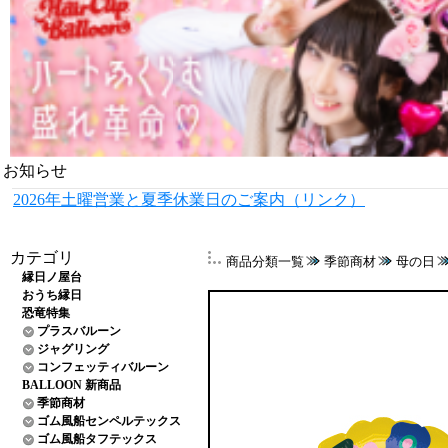
お知らせ
2026年土曜営業と夏季休業日のご案内（リンク）
カテゴリ
商品分類一覧
季節商材
母の日
縁日ノ屋台
おうち縁日
恐竜特集
プラスバルーン
ジャグリング
コンフェッティバルーン
BALLOON 新商品
季節商材
ゴム風船センペルテックス
ゴム風船タフテックス