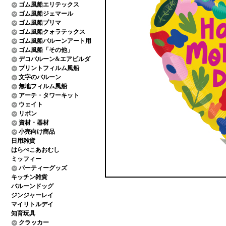
ゴム風船エリテックス
ゴム風船ジェマール
ゴム風船プリマ
ゴム風船クォラテックス
ゴム風船バルーンアート用
ゴム風船「その他」
デコバルーン&エアビルダ
プリントフィルム風船
文字のバルーン
無地フィルム風船
アーチ・タワーキット
ウェイト
リボン
資材・器材
小売向け商品
日用雑貨
はらぺこあおむし
ミッフィー
パーティーグッズ
キッチン雑貨
バルーンドッグ
ジンジャーレイ
マイリトルデイ
知育玩具
クラッカー