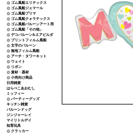
ゴム風船エリテックス
ゴム風船ジェマール
ゴム風船プリマ
ゴム風船クォラテックス
ゴム風船バルーンアート用
ゴム風船「その他」
デコバルーン&エアビルダ
プリントフィルム風船
文字のバルーン
無地フィルム風船
アーチ・タワーキット
ウェイト
リボン
資材・器材
小売向け商品
日用雑貨
はらぺこあおむし
ミッフィー
パーティーグッズ
キッチン雑貨
バルーンドッグ
ジンジャーレイ
マイリトルデイ
知育玩具
クラッカー