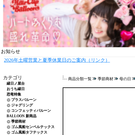
お知らせ
2026年土曜営業と夏季休業日のご案内（リンク）
カテゴリ
商品分類一覧
季節商材
母の日
縁日ノ屋台
おうち縁日
恐竜特集
プラスバルーン
ジャグリング
コンフェッティバルーン
BALLOON 新商品
季節商材
ゴム風船センペルテックス
ゴム風船タフテックス