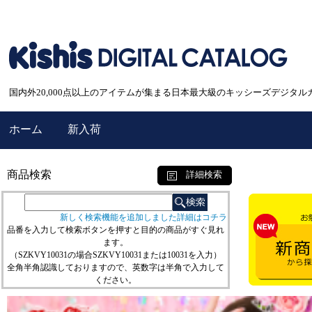
国内外20,000点以上のアイテムが集まる日本最大級のキッシーズデジタル
ホーム
新入荷
商品検索
詳細検索
新しく検索機能を追加しました詳細はコチラ
品番を入力して検索ボタンを押すと目的の商品がすぐ見れ
ます。
（SZKVY10031の場合SZKVY10031または10031を入力）
全角半角認識しておりますので、英数字は半角で入力して
ください。