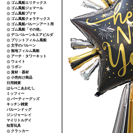
ゴム風船エリテックス
ゴム風船ジェマール
ゴム風船プリマ
ゴム風船クォラテックス
ゴム風船バルーンアート用
ゴム風船「その他」
デコバルーン&エアビルダ
プリントフィルム風船
文字のバルーン
無地フィルム風船
アーチ・タワーキット
ウェイト
リボン
資材・器材
小売向け商品
日用雑貨
はらぺこあおむし
ミッフィー
パーティーグッズ
キッチン雑貨
バルーンドッグ
ジンジャーレイ
マイリトルデイ
知育玩具
クラッカー