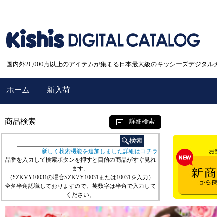
国内外20,000点以上のアイテムが集まる日本最大級のキッシーズデジタル
ホーム
新入荷
商品検索
詳細検索
新しく検索機能を追加しました詳細はコチラ
品番を入力して検索ボタンを押すと目的の商品がすぐ見れ
ます。
（SZKVY10031の場合SZKVY10031または10031を入力）
全角半角認識しておりますので、英数字は半角で入力して
ください。