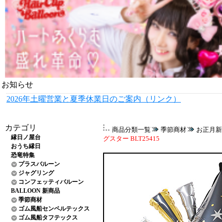
お知らせ
2026年土曜営業と夏季休業日のご案内（リンク）
カテゴリ
商品分類一覧
季節商材
お正月新
縁日ノ屋台
グスター BLT25415
おうち縁日
恐竜特集
プラスバルーン
ジャグリング
コンフェッティバルーン
BALLOON 新商品
季節商材
ゴム風船センペルテックス
ゴム風船タフテックス