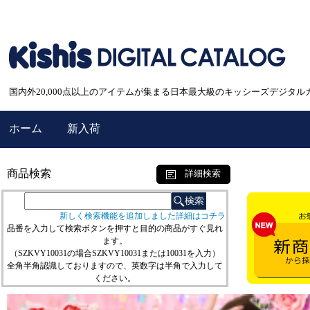
国内外20,000点以上のアイテムが集まる日本最大級のキッシーズデジタル
ホーム
新入荷
商品検索
詳細検索
新しく検索機能を追加しました詳細はコチラ
品番を入力して検索ボタンを押すと目的の商品がすぐ見れ
ます。
（SZKVY10031の場合SZKVY10031または10031を入力）
全角半角認識しておりますので、英数字は半角で入力して
ください。