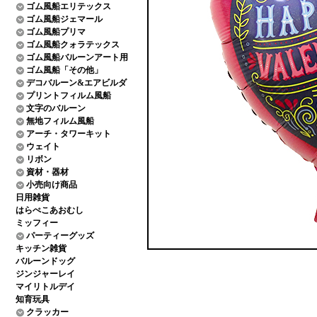
ゴム風船エリテックス
ゴム風船ジェマール
ゴム風船プリマ
ゴム風船クォラテックス
ゴム風船バルーンアート用
ゴム風船「その他」
デコバルーン&エアビルダ
プリントフィルム風船
文字のバルーン
無地フィルム風船
アーチ・タワーキット
ウェイト
リボン
資材・器材
小売向け商品
日用雑貨
はらぺこあおむし
ミッフィー
パーティーグッズ
キッチン雑貨
バルーンドッグ
ジンジャーレイ
マイリトルデイ
知育玩具
クラッカー