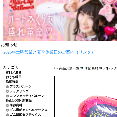
お知らせ
2026年土曜営業と夏季休業日のご案内（リンク）
カテゴリ
商品分類一覧
季節商材
バレンタ
縁日ノ屋台
おうち縁日
恐竜特集
プラスバルーン
ジャグリング
コンフェッティバルーン
BALLOON 新商品
季節商材
ゴム風船センペルテックス
ゴム風船タフテックス