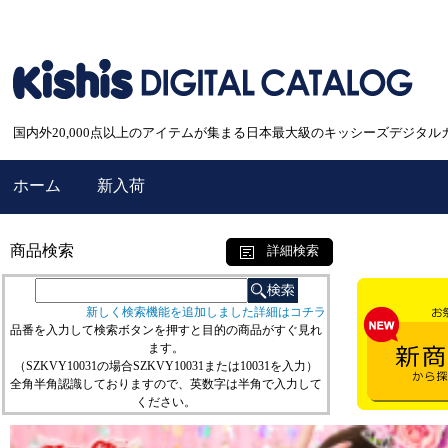
国内外20,000点以上のアイテムが集まる日本最大級のキッシーズデジタル
ホーム
新入荷
商品検索
詳細検索
新しく検索機能を追加しました詳細はコチラ
品番を入力して検索ボタンを押すと目的の商品がすぐ見れ
ます。
（SZKVY10031の場合SZKVY10031または10031を入力）
全角半角認識しておりますので、英数字は半角で入力して
ください。