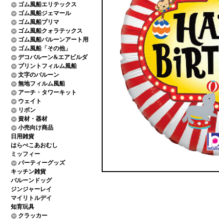
ゴム風船エリテックス
ゴム風船ジェマール
ゴム風船プリマ
ゴム風船クォラテックス
ゴム風船バルーンアート用
ゴム風船「その他」
デコバルーン&エアビルダ
プリントフィルム風船
文字のバルーン
無地フィルム風船
アーチ・タワーキット
ウェイト
リボン
資材・器材
小売向け商品
日用雑貨
はらぺこあおむし
ミッフィー
パーティーグッズ
キッチン雑貨
バルーンドッグ
ジンジャーレイ
マイリトルデイ
知育玩具
クラッカー