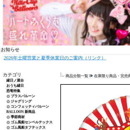
お知らせ
2026年土曜営業と夏季休業日のご案内（リンク）
カテゴリ
商品分類一覧
在庫限り商品・完売
縁日ノ屋台
おうち縁日
恐竜特集
プラスバルーン
ジャグリング
コンフェッティバルーン
BALLOON 新商品
季節商材
ゴム風船センペルテックス
ゴム風船タフテックス