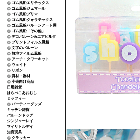
ゴム風船エリテックス
ゴム風船ジェマール
ゴム風船プリマ
ゴム風船クォラテックス
ゴム風船バルーンアート用
ゴム風船「その他」
デコバルーン&エアビルダ
プリントフィルム風船
文字のバルーン
無地フィルム風船
アーチ・タワーキット
ウェイト
リボン
資材・器材
小売向け商品
日用雑貨
はらぺこあおむし
ミッフィー
パーティーグッズ
キッチン雑貨
バルーンドッグ
ジンジャーレイ
マイリトルデイ
知育玩具
クラッカー