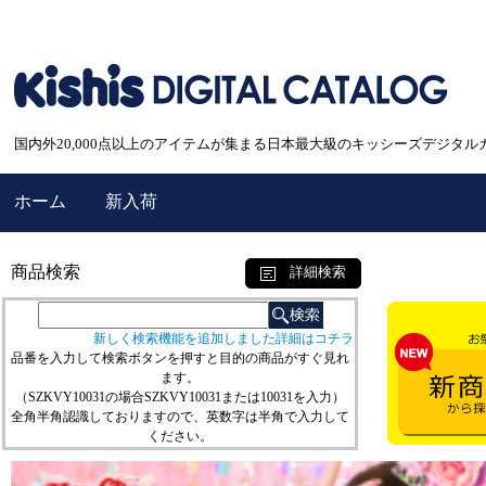
国内外20,000点以上のアイテムが集まる日本最大級のキッシーズデジタル
ホーム
新入荷
商品検索
詳細検索
新しく検索機能を追加しました詳細はコチラ
品番を入力して検索ボタンを押すと目的の商品がすぐ見れ
ます。
（SZKVY10031の場合SZKVY10031または10031を入力）
全角半角認識しておりますので、英数字は半角で入力して
ください。