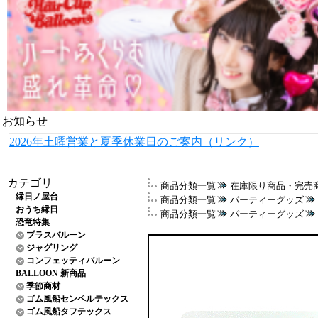
お知らせ
2026年土曜営業と夏季休業日のご案内（リンク）
カテゴリ
商品分類一覧
在庫限り商品・完売
縁日ノ屋台
商品分類一覧
パーティーグッズ
おうち縁日
商品分類一覧
パーティーグッズ
恐竜特集
プラスバルーン
ジャグリング
コンフェッティバルーン
BALLOON 新商品
季節商材
ゴム風船センペルテックス
ゴム風船タフテックス