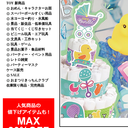
TOY 新商品
おめん・キャラクターお面
スーパーボールすくい用品
水ヨーヨー釣り・水風船
景品・販促品・低単価玩具
当てくじ・くじ引きセット
ビニール玩具・エア玩具
文房具・工作キット
玩具・ゲーム
景品お菓子・食品材料
パーティー・イベント用品
レトロ雑貨
パーティーマスク
ケース販売
SALE
おまつりきっちんクラブ
在庫限り商品・完売商品