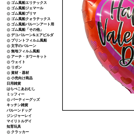
ゴム風船エリテックス
ゴム風船ジェマール
ゴム風船プリマ
ゴム風船クォラテックス
ゴム風船バルーンアート用
ゴム風船「その他」
デコバルーン&エアビルダ
プリントフィルム風船
文字のバルーン
無地フィルム風船
アーチ・タワーキット
ウェイト
リボン
資材・器材
小売向け商品
日用雑貨
はらぺこあおむし
ミッフィー
パーティーグッズ
キッチン雑貨
バルーンドッグ
ジンジャーレイ
マイリトルデイ
知育玩具
クラッカー