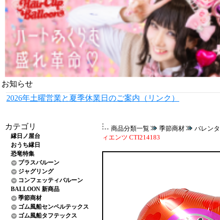
お知らせ
2026年土曜営業と夏季休業日のご案内（リンク）
カテゴリ
商品分類一覧
季節商材
バレンタ
縁日ノ屋台
ィエンツ CTI214183
おうち縁日
恐竜特集
プラスバルーン
ジャグリング
コンフェッティバルーン
BALLOON 新商品
季節商材
ゴム風船センペルテックス
ゴム風船タフテックス