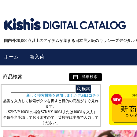
国内外20,000点以上のアイテムが集まる日本最大級のキッシーズデジタル
ホーム
新入荷
商品検索
詳細検索
新しく検索機能を追加しました詳細はコチラ
品番を入力して検索ボタンを押すと目的の商品がすぐ見れ
ます。
（SZKVY10031の場合SZKVY10031または10031を入力）
全角半角認識しておりますので、英数字は半角で入力して
ください。