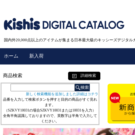
国内外20,000点以上のアイテムが集まる日本最大級のキッシーズデジタル
ホーム
新入荷
商品検索
詳細検索
新しく検索機能を追加しました詳細はコチラ
品番を入力して検索ボタンを押すと目的の商品がすぐ見れ
ます。
（SZKVY10031の場合SZKVY10031または10031を入力）
全角半角認識しておりますので、英数字は半角で入力して
ください。