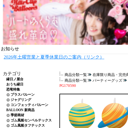
お知らせ
2026年土曜営業と夏季休業日のご案内（リンク）
カテゴリ
商品分類一覧
在庫限り商品・完売
縁日ノ屋台
商品分類一覧
パーティーグッズ
おうち縁日
PG170590
恐竜特集
プラスバルーン
ジャグリング
コンフェッティバルーン
BALLOON 新商品
季節商材
ゴム風船センペルテックス
ゴム風船タフテックス