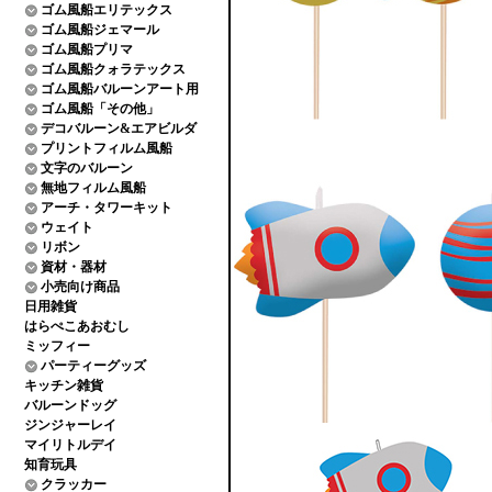
ゴム風船エリテックス
ゴム風船ジェマール
ゴム風船プリマ
ゴム風船クォラテックス
ゴム風船バルーンアート用
ゴム風船「その他」
デコバルーン&エアビルダ
プリントフィルム風船
文字のバルーン
無地フィルム風船
アーチ・タワーキット
ウェイト
リボン
資材・器材
小売向け商品
日用雑貨
はらぺこあおむし
ミッフィー
パーティーグッズ
キッチン雑貨
バルーンドッグ
ジンジャーレイ
マイリトルデイ
知育玩具
クラッカー