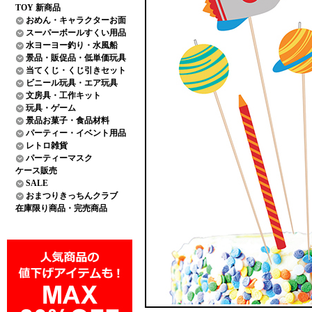
TOY 新商品
おめん・キャラクターお面
スーパーボールすくい用品
水ヨーヨー釣り・水風船
景品・販促品・低単価玩具
当てくじ・くじ引きセット
ビニール玩具・エア玩具
文房具・工作キット
玩具・ゲーム
景品お菓子・食品材料
パーティー・イベント用品
レトロ雑貨
パーティーマスク
ケース販売
SALE
おまつりきっちんクラブ
在庫限り商品・完売商品