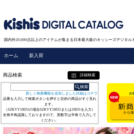
国内外20,000点以上のアイテムが集まる日本最大級のキッシーズデジタル
ホーム
新入荷
商品検索
詳細検索
新しく検索機能を追加しました詳細はコチラ
品番を入力して検索ボタンを押すと目的の商品がすぐ見れ
ます。
（SZKVY10031の場合SZKVY10031または10031を入力）
全角半角認識しておりますので、英数字は半角で入力して
ください。