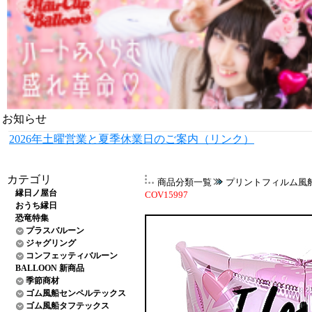
お知らせ
2026年土曜営業と夏季休業日のご案内（リンク）
カテゴリ
商品分類一覧
プリントフィルム風
縁日ノ屋台
COV15997
おうち縁日
恐竜特集
プラスバルーン
ジャグリング
コンフェッティバルーン
BALLOON 新商品
季節商材
ゴム風船センペルテックス
ゴム風船タフテックス