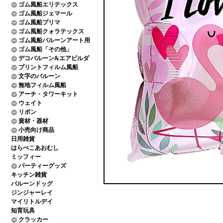
ゴム風船エリテックス
ゴム風船ジェマール
ゴム風船プリマ
ゴム風船クォラテックス
ゴム風船バルーンアート用
ゴム風船「その他」
デコバルーン&エアビルダ
プリントフィルム風船
文字のバルーン
無地フィルム風船
アーチ・タワーキット
ウェイト
リボン
資材・器材
小売向け商品
日用雑貨
はらぺこあおむし
ミッフィー
パーティーグッズ
キッチン雑貨
バルーンドッグ
ジンジャーレイ
マイリトルデイ
知育玩具
クラッカー