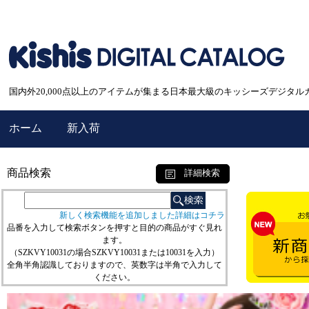
国内外20,000点以上のアイテムが集まる日本最大級のキッシーズデジタル
ホーム
新入荷
商品検索
詳細検索
新しく検索機能を追加しました詳細はコチラ
品番を入力して検索ボタンを押すと目的の商品がすぐ見れ
ます。
（SZKVY10031の場合SZKVY10031または10031を入力）
全角半角認識しておりますので、英数字は半角で入力して
ください。