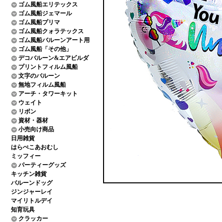
ゴム風船エリテックス
ゴム風船ジェマール
ゴム風船プリマ
ゴム風船クォラテックス
ゴム風船バルーンアート用
ゴム風船「その他」
デコバルーン&エアビルダ
プリントフィルム風船
文字のバルーン
無地フィルム風船
アーチ・タワーキット
ウェイト
リボン
資材・器材
小売向け商品
日用雑貨
はらぺこあおむし
ミッフィー
パーティーグッズ
キッチン雑貨
バルーンドッグ
ジンジャーレイ
マイリトルデイ
知育玩具
クラッカー