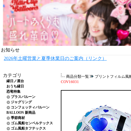
お知らせ
2026年土曜営業と夏季休業日のご案内（リンク）
カテゴリ
商品分類一覧
プリントフィルム風
縁日ノ屋台
COV16031
おうち縁日
恐竜特集
プラスバルーン
ジャグリング
コンフェッティバルーン
BALLOON 新商品
季節商材
ゴム風船センペルテックス
ゴム風船タフテックス