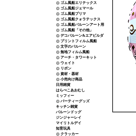
ゴム風船エリテックス
ゴム風船ジェマール
ゴム風船プリマ
ゴム風船クォラテックス
ゴム風船バルーンアート用
ゴム風船「その他」
デコバルーン&エアビルダ
プリントフィルム風船
文字のバルーン
無地フィルム風船
アーチ・タワーキット
ウェイト
リボン
資材・器材
小売向け商品
日用雑貨
はらぺこあおむし
ミッフィー
パーティーグッズ
キッチン雑貨
バルーンドッグ
ジンジャーレイ
マイリトルデイ
知育玩具
クラッカー