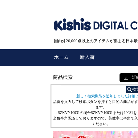
国内外20,000点以上のアイテムが集まる日
ホーム
新入荷
商品検索
詳
新しく検索機能を追加しました詳細
品番を入力して検索ボタンを押すと目的の商品がす
ます。
（SZKVY10031の場合SZKVY10031または10031
全角半角認識しておりますので、英数字は半角で入
ください。