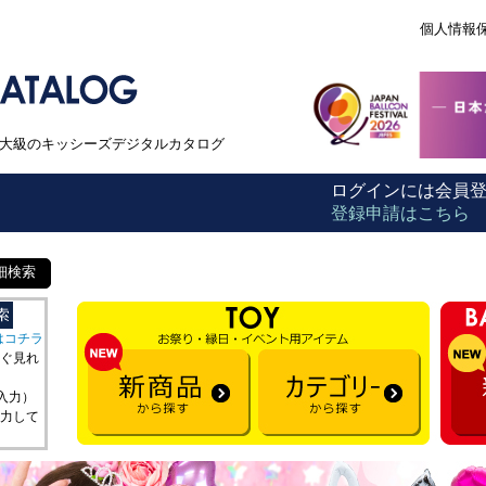
個人情報
本最大級のキッシーズデジタルカタログ
ログインには会員
登録申請はこちら
細検索
はコチラ
ぐ見れ
を入力）
力して