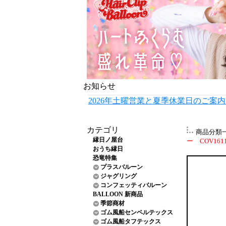
お知らせ
2026年土曜営業と夏季休業日のご案
カテゴリ
商品分類
縁日ノ屋台
ー COV161
おうち縁日
恐竜特集
プラスバルーン
ジャグリング
コンフェッティバルーン
BALLOON 新商品
季節商材
ゴム風船センペルテックス
ゴム風船タフテックス