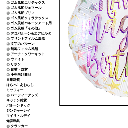
ゴム風船エリテックス
ゴム風船ジェマール
ゴム風船プリマ
ゴム風船クォラテックス
ゴム風船バルーンアート用
ゴム風船「その他」
デコバルーン&エアビルダ
プリントフィルム風船
文字のバルーン
無地フィルム風船
アーチ・タワーキット
ウェイト
リボン
資材・器材
小売向け商品
日用雑貨
はらぺこあおむし
ミッフィー
パーティーグッズ
キッチン雑貨
バルーンドッグ
ジンジャーレイ
マイリトルデイ
知育玩具
クラッカー