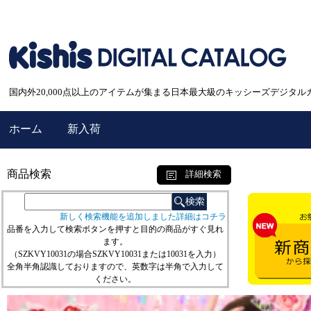
国内外20,000点以上のアイテムが集まる日本最大級のキッシーズデジタル
ホーム
新入荷
商品検索
詳細検索
新しく検索機能を追加しました詳細はコチラ
品番を入力して検索ボタンを押すと目的の商品がすぐ見れ
ます。
（SZKVY10031の場合SZKVY10031または10031を入力）
全角半角認識しておりますので、英数字は半角で入力して
ください。