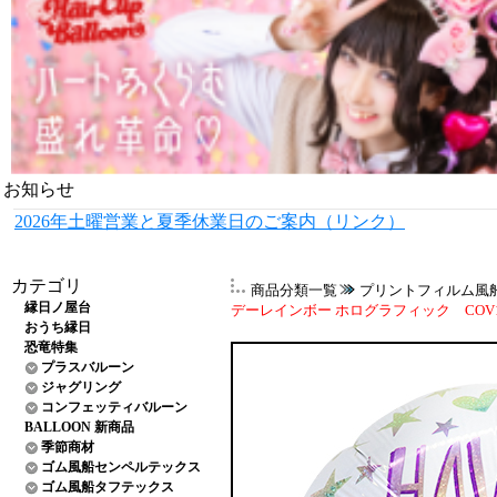
お知らせ
2026年土曜営業と夏季休業日のご案内（リンク）
カテゴリ
商品分類一覧
プリントフィルム風
縁日ノ屋台
デーレインボー ホログラフィック COV1
おうち縁日
恐竜特集
プラスバルーン
ジャグリング
コンフェッティバルーン
BALLOON 新商品
季節商材
ゴム風船センペルテックス
ゴム風船タフテックス