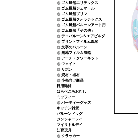
ゴム風船エリテックス
ゴム風船ジェマール
ゴム風船プリマ
ゴム風船クォラテックス
ゴム風船バルーンアート用
ゴム風船「その他」
デコバルーン&エアビルダ
プリントフィルム風船
文字のバルーン
無地フィルム風船
アーチ・タワーキット
ウェイト
リボン
資材・器材
小売向け商品
日用雑貨
はらぺこあおむし
ミッフィー
パーティーグッズ
キッチン雑貨
バルーンドッグ
ジンジャーレイ
マイリトルデイ
知育玩具
クラッカー