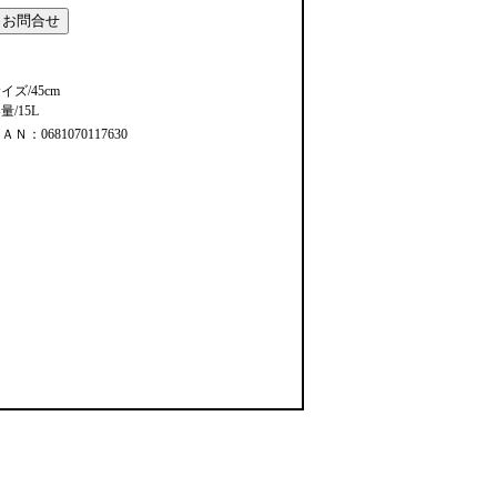
イズ/45cm
量/15L
ＡＮ：0681070117630