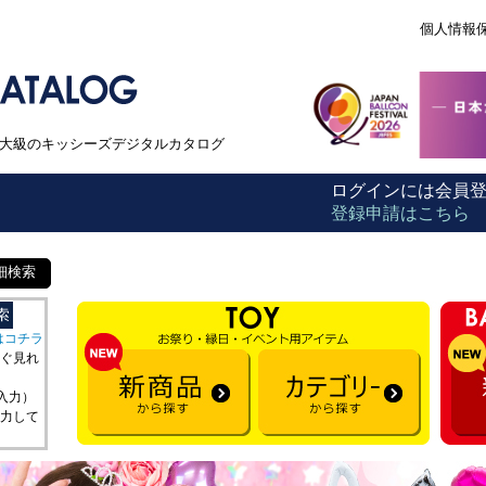
個人情報
本最大級のキッシーズデジタルカタログ
ログインには会員
登録申請はこちら
細検索
はコチラ
ぐ見れ
を入力）
力して