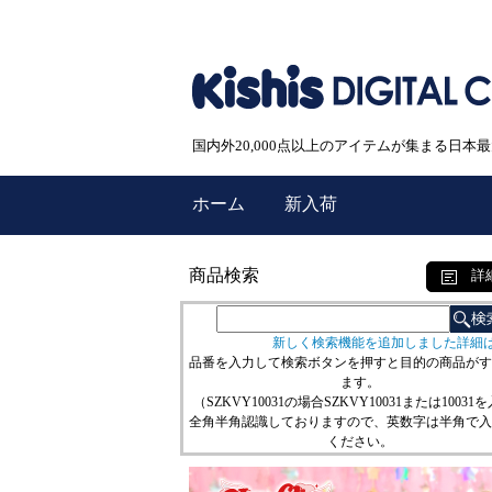
国内外20,000点以上のアイテムが集まる日
ホーム
新入荷
商品検索
詳
新しく検索機能を追加しました詳細
品番を入力して検索ボタンを押すと目的の商品がす
ます。
（SZKVY10031の場合SZKVY10031または10031
全角半角認識しておりますので、英数字は半角で入
ください。