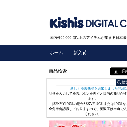
国内外20,000点以上のアイテムが集まる日
ホーム
新入荷
商品検索
詳
新しく検索機能を追加しました詳細
品番を入力して検索ボタンを押すと目的の商品がす
ます。
（SZKVY10031の場合SZKVY10031または10031
全角半角認識しておりますので、英数字は半角で入
ください。