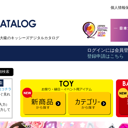
個人情報
本最大級のキッシーズデジタルカタログ
ログインには会員
登録申請はこちら
細検索
はコチラ
ぐ見れ
を入力）
力して