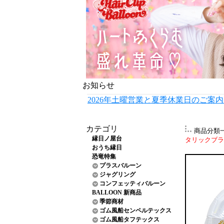
お知らせ
2026年土曜営業と夏季休業日のご案
カテゴリ
商品分類
縁日ノ屋台
タリックブラッ
おうち縁日
恐竜特集
プラスバルーン
ジャグリング
コンフェッティバルーン
BALLOON 新商品
季節商材
ゴム風船センペルテックス
ゴム風船タフテックス