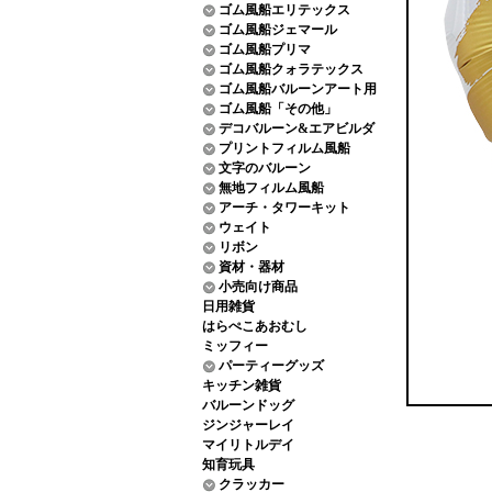
ゴム風船エリテックス
ゴム風船ジェマール
ゴム風船プリマ
ゴム風船クォラテックス
ゴム風船バルーンアート用
ゴム風船「その他」
デコバルーン&エアビルダ
プリントフィルム風船
文字のバルーン
無地フィルム風船
アーチ・タワーキット
ウェイト
リボン
資材・器材
小売向け商品
日用雑貨
はらぺこあおむし
ミッフィー
パーティーグッズ
キッチン雑貨
バルーンドッグ
ジンジャーレイ
マイリトルデイ
知育玩具
クラッカー