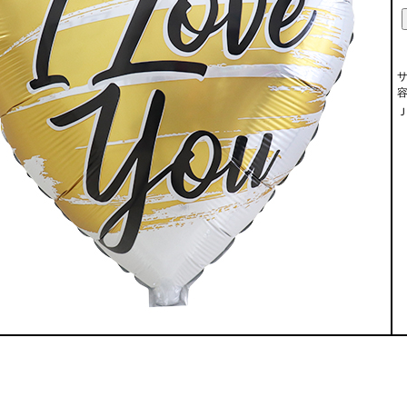
サ
容
Ｊ