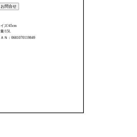
イズ/45cm
量/15L
ＡＮ：0681070119849