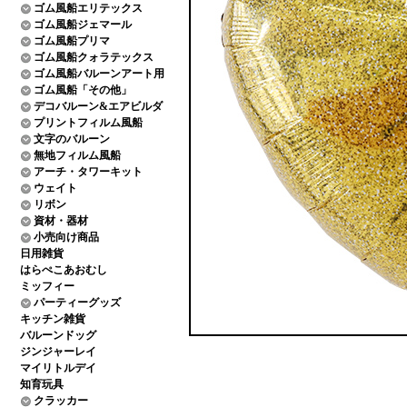
ゴム風船エリテックス
ゴム風船ジェマール
ゴム風船プリマ
ゴム風船クォラテックス
ゴム風船バルーンアート用
ゴム風船「その他」
デコバルーン&エアビルダ
プリントフィルム風船
文字のバルーン
無地フィルム風船
アーチ・タワーキット
ウェイト
リボン
資材・器材
小売向け商品
日用雑貨
はらぺこあおむし
ミッフィー
パーティーグッズ
キッチン雑貨
バルーンドッグ
ジンジャーレイ
マイリトルデイ
知育玩具
クラッカー