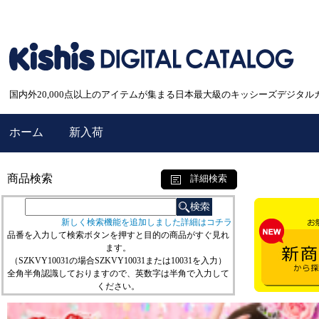
国内外20,000点以上のアイテムが集まる日本最大級のキッシーズデジタル
ホーム
新入荷
商品検索
詳細検索
新しく検索機能を追加しました詳細はコチラ
品番を入力して検索ボタンを押すと目的の商品がすぐ見れ
ます。
（SZKVY10031の場合SZKVY10031または10031を入力）
全角半角認識しておりますので、英数字は半角で入力して
ください。