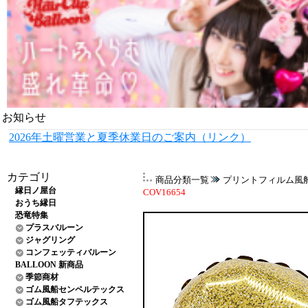
お知らせ
2026年土曜営業と夏季休業日のご案内（リンク）
カテゴリ
商品分類一覧
プリントフィルム風
縁日ノ屋台
COV16654
おうち縁日
恐竜特集
プラスバルーン
ジャグリング
コンフェッティバルーン
BALLOON 新商品
季節商材
ゴム風船センペルテックス
ゴム風船タフテックス