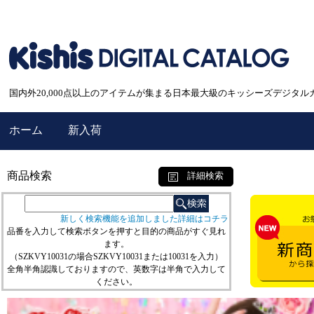
国内外20,000点以上のアイテムが集まる日本最大級のキッシーズデジタル
ホーム
新入荷
商品検索
詳細検索
新しく検索機能を追加しました詳細はコチラ
品番を入力して検索ボタンを押すと目的の商品がすぐ見れ
ます。
（SZKVY10031の場合SZKVY10031または10031を入力）
全角半角認識しておりますので、英数字は半角で入力して
ください。