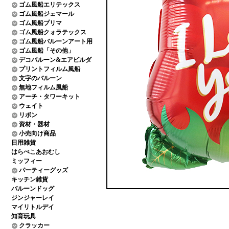
ゴム風船エリテックス
ゴム風船ジェマール
ゴム風船プリマ
ゴム風船クォラテックス
ゴム風船バルーンアート用
ゴム風船「その他」
デコバルーン&エアビルダ
プリントフィルム風船
文字のバルーン
無地フィルム風船
アーチ・タワーキット
ウェイト
リボン
資材・器材
小売向け商品
日用雑貨
はらぺこあおむし
ミッフィー
パーティーグッズ
キッチン雑貨
バルーンドッグ
ジンジャーレイ
マイリトルデイ
知育玩具
クラッカー