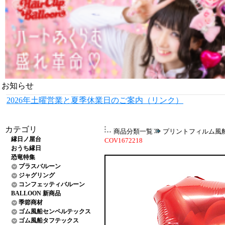
お知らせ
2026年土曜営業と夏季休業日のご案内（リンク）
カテゴリ
商品分類一覧
プリントフィルム風
縁日ノ屋台
COV1672218
おうち縁日
恐竜特集
プラスバルーン
ジャグリング
コンフェッティバルーン
BALLOON 新商品
季節商材
ゴム風船センペルテックス
ゴム風船タフテックス