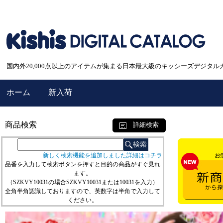
国内外20,000点以上のアイテムが集まる日本最大級のキッシーズデジタル
ホーム
新入荷
商品検索
詳細検索
新しく検索機能を追加しました詳細はコチラ
品番を入力して検索ボタンを押すと目的の商品がすぐ見れ
ます。
（SZKVY10031の場合SZKVY10031または10031を入力）
全角半角認識しておりますので、英数字は半角で入力して
ください。