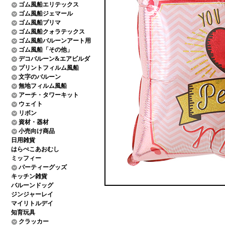
ゴム風船エリテックス
ゴム風船ジェマール
ゴム風船プリマ
ゴム風船クォラテックス
ゴム風船バルーンアート用
ゴム風船「その他」
デコバルーン&エアビルダ
プリントフィルム風船
文字のバルーン
無地フィルム風船
アーチ・タワーキット
ウェイト
リボン
資材・器材
小売向け商品
日用雑貨
はらぺこあおむし
ミッフィー
パーティーグッズ
キッチン雑貨
バルーンドッグ
ジンジャーレイ
マイリトルデイ
知育玩具
クラッカー