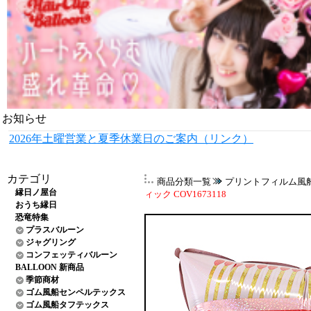
お知らせ
2026年土曜営業と夏季休業日のご案内（リンク）
カテゴリ
商品分類一覧
プリントフィルム風
縁日ノ屋台
ィック COV1673118
おうち縁日
恐竜特集
プラスバルーン
ジャグリング
コンフェッティバルーン
BALLOON 新商品
季節商材
ゴム風船センペルテックス
ゴム風船タフテックス