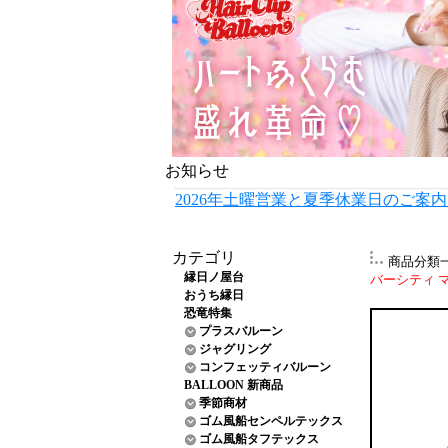
お知らせ
2026年土曜営業と夏季休業日のご案
カテゴリ
商品分類
縁日ノ屋台
バーシティ マッ
おうち縁日
恐竜特集
プラスバルーン
ジャグリング
コンフェッティバルーン
BALLOON 新商品
季節商材
ゴム風船センペルテックス
ゴム風船タフテックス