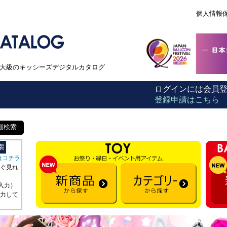
個人情報
本最大級のキッシーズデジタルカタログ
ログインには会員
登録申請はこちら
細検索
はコチラ
ぐ見れ
を入力）
力して