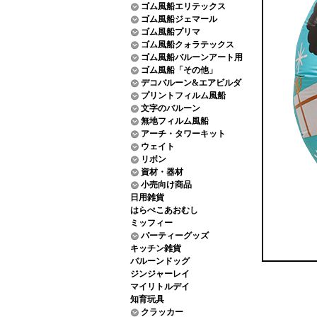
ゴム風船エリテックス
ゴム風船ジェマール
ゴム風船プリマ
ゴム風船クォラテックス
ゴム風船バルーンアート用
ゴム風船「その他」
デコバルーン&エアビルダ
プリントフィルム風船
文字のバルーン
無地フィルム風船
アーチ・タワーキット
ウェイト
リボン
資材・器材
小売向け商品
日用雑貨
はらぺこあおむし
ミッフィー
パーティーグッズ
キッチン雑貨
バルーンドッグ
ジンジャーレイ
マイリトルデイ
知育玩具
クラッカー