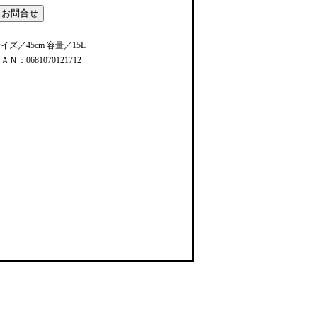
イズ／45cm 容量／15L
ＡＮ：0681070121712