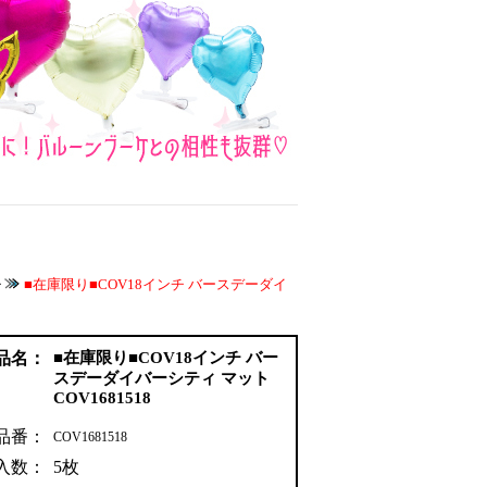
チ
■在庫限り■COV18インチ バースデーダイ
品名：
■在庫限り■COV18インチ バー
スデーダイバーシティ マット
COV1681518
品番：
COV1681518
入数：
5枚