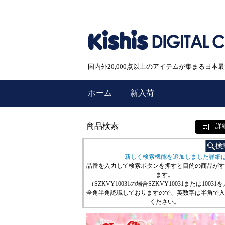
国内外20,000点以上のアイテムが集まる日
ホーム
新入荷
商品検索
詳
新しく検索機能を追加しました詳細
品番を入力して検索ボタンを押すと目的の商品がす
ます。
（SZKVY10031の場合SZKVY10031または10031
全角半角認識しておりますので、英数字は半角で入
ください。