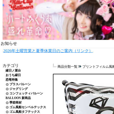
お知らせ
2026年土曜営業と夏季休業日のご案内（リンク）
カテゴリ
商品分類一覧
プリントフィルム風
縁日ノ屋台
おうち縁日
恐竜特集
プラスバルーン
ジャグリング
コンフェッティバルーン
BALLOON 新商品
季節商材
ゴム風船センペルテックス
ゴム風船タフテックス