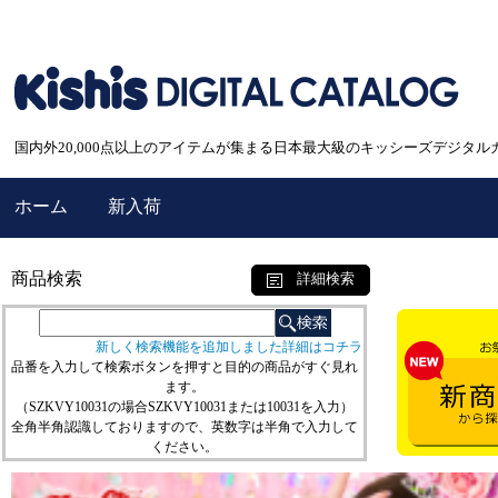
国内外20,000点以上のアイテムが集まる日本最大級のキッシーズデジタル
ホーム
新入荷
商品検索
詳細検索
新しく検索機能を追加しました詳細はコチラ
品番を入力して検索ボタンを押すと目的の商品がすぐ見れ
ます。
（SZKVY10031の場合SZKVY10031または10031を入力）
全角半角認識しておりますので、英数字は半角で入力して
ください。