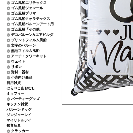
ゴム風船エリテックス
ゴム風船ジェマール
ゴム風船プリマ
ゴム風船クォラテックス
ゴム風船バルーンアート用
ゴム風船「その他」
デコバルーン&エアビルダ
プリントフィルム風船
文字のバルーン
無地フィルム風船
アーチ・タワーキット
ウェイト
リボン
資材・器材
小売向け商品
日用雑貨
はらぺこあおむし
ミッフィー
パーティーグッズ
キッチン雑貨
バルーンドッグ
ジンジャーレイ
マイリトルデイ
知育玩具
クラッカー