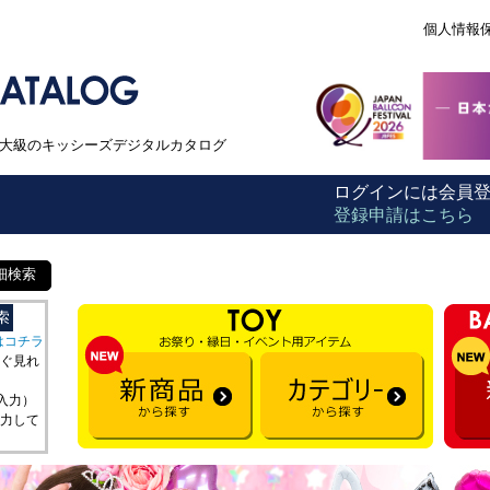
個人情報
本最大級のキッシーズデジタルカタログ
ログインには会員
登録申請はこちら
細検索
はコチラ
ぐ見れ
を入力）
力して