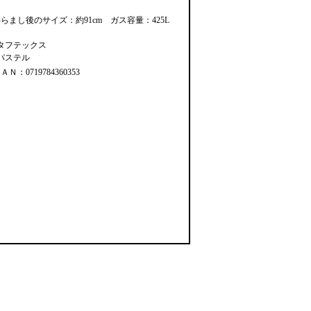
らまし後のサイズ：約91cm ガス容量：425L
#タフテックス
パステル
ＡＮ：0719784360353