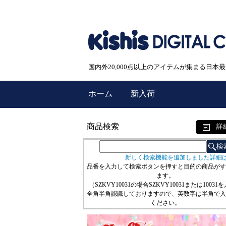
国内外20,000点以上のアイテムが集まる日
ホーム
新入荷
商品検索
詳
新しく検索機能を追加しました詳細
品番を入力して検索ボタンを押すと目的の商品がす
ます。
（SZKVY10031の場合SZKVY10031または10031
全角半角認識しておりますので、英数字は半角で入
ください。