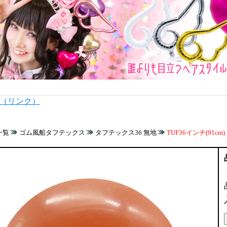
内（リンク）
一覧
ゴム風船タフテックス
タフテックス36 無地
TUF36インチ(91c