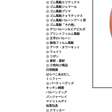
ゴム風船エリテックス
ゴム風船ジェマール
ゴム風船プリマ
ゴム風船クォラテックス
ゴム風船バルーンアート用
ゴム風船「その他」
デコバルーン&エアビルダ
プリントフィルム風船
文字のバルーン
無地フィルム風船
アーチ・タワーキット
ウェイト
リボン
資材・器材
小売向け商品
日用雑貨
はらぺこあおむし
ミッフィー
パーティーグッズ
キッチン雑貨
バルーンドッグ
ジンジャーレイ
マイリトルデイ
知育玩具
クラッカー