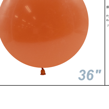
膨
#
Ｊ