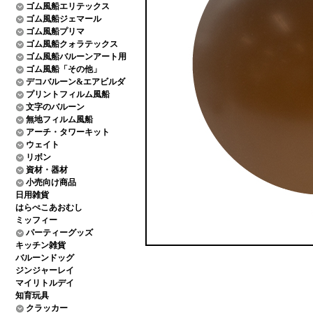
ゴム風船エリテックス
ゴム風船ジェマール
ゴム風船プリマ
ゴム風船クォラテックス
ゴム風船バルーンアート用
ゴム風船「その他」
デコバルーン&エアビルダ
プリントフィルム風船
文字のバルーン
無地フィルム風船
アーチ・タワーキット
ウェイト
リボン
資材・器材
小売向け商品
日用雑貨
はらぺこあおむし
ミッフィー
パーティーグッズ
キッチン雑貨
バルーンドッグ
ジンジャーレイ
マイリトルデイ
知育玩具
クラッカー