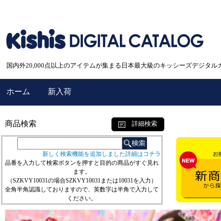
国内外20,000点以上のアイテムが集まる日本最大級のキッシーズデジタル
ホーム
新入荷
商品検索
詳細検索
新しく検索機能を追加しました詳細はコチラ
品番を入力して検索ボタンを押すと目的の商品がすぐ見れ
ます。
（SZKVY10031の場合SZKVY10031または10031を入力）
全角半角認識しておりますので、英数字は半角で入力して
ください。