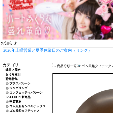
お知らせ
2026年土曜営業と夏季休業日のご案内（リンク）
カテゴリ
商品分類一覧
ゴム風船タフテック
縁日ノ屋台
おうち縁日
恐竜特集
プラスバルーン
ジャグリング
コンフェッティバルーン
BALLOON 新商品
季節商材
ゴム風船センペルテックス
ゴム風船タフテックス