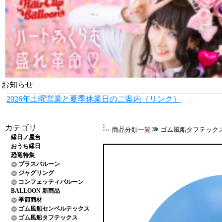
お知らせ
2026年土曜営業と夏季休業日のご案内（リンク）
カテゴリ
商品分類一覧
ゴム風船タフテック
縁日ノ屋台
おうち縁日
恐竜特集
プラスバルーン
ジャグリング
コンフェッティバルーン
BALLOON 新商品
季節商材
ゴム風船センペルテックス
ゴム風船タフテックス