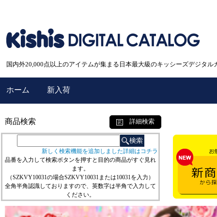
国内外20,000点以上のアイテムが集まる日本最大級のキッシーズデジタル
ホーム
新入荷
商品検索
詳細検索
新しく検索機能を追加しました詳細はコチラ
品番を入力して検索ボタンを押すと目的の商品がすぐ見れ
ます。
（SZKVY10031の場合SZKVY10031または10031を入力）
全角半角認識しておりますので、英数字は半角で入力して
ください。