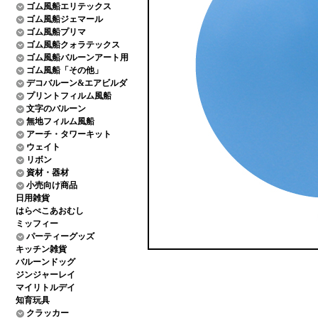
ゴム風船エリテックス
ゴム風船ジェマール
ゴム風船プリマ
ゴム風船クォラテックス
ゴム風船バルーンアート用
ゴム風船「その他」
デコバルーン&エアビルダ
プリントフィルム風船
文字のバルーン
無地フィルム風船
アーチ・タワーキット
ウェイト
リボン
資材・器材
小売向け商品
日用雑貨
はらぺこあおむし
ミッフィー
パーティーグッズ
キッチン雑貨
バルーンドッグ
ジンジャーレイ
マイリトルデイ
知育玩具
クラッカー