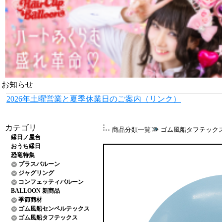
お知らせ
2026年土曜営業と夏季休業日のご案内（リンク）
カテゴリ
商品分類一覧
ゴム風船タフテック
縁日ノ屋台
おうち縁日
恐竜特集
プラスバルーン
ジャグリング
コンフェッティバルーン
BALLOON 新商品
季節商材
ゴム風船センペルテックス
ゴム風船タフテックス