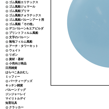
ゴム風船エリテックス
ゴム風船ジェマール
ゴム風船プリマ
ゴム風船クォラテックス
ゴム風船バルーンアート用
ゴム風船「その他」
デコバルーン&エアビルダ
プリントフィルム風船
文字のバルーン
無地フィルム風船
アーチ・タワーキット
ウェイト
リボン
資材・器材
小売向け商品
日用雑貨
はらぺこあおむし
ミッフィー
パーティーグッズ
キッチン雑貨
バルーンドッグ
ジンジャーレイ
マイリトルデイ
知育玩具
クラッカー