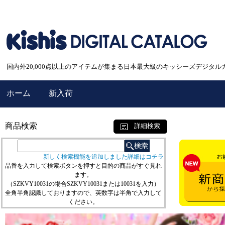
国内外20,000点以上のアイテムが集まる日本最大級のキッシーズデジタル
ホーム
新入荷
商品検索
詳細検索
新しく検索機能を追加しました詳細はコチラ
品番を入力して検索ボタンを押すと目的の商品がすぐ見れ
ます。
（SZKVY10031の場合SZKVY10031または10031を入力）
全角半角認識しておりますので、英数字は半角で入力して
ください。