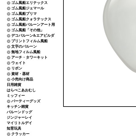
ゴム風船エリテックス
ゴム風船ジェマール
ゴム風船プリマ
ゴム風船クォラテックス
ゴム風船バルーンアート用
ゴム風船「その他」
デコバルーン&エアビルダ
プリントフィルム風船
文字のバルーン
無地フィルム風船
アーチ・タワーキット
ウェイト
リボン
資材・器材
小売向け商品
日用雑貨
はらぺこあおむし
ミッフィー
パーティーグッズ
キッチン雑貨
バルーンドッグ
ジンジャーレイ
マイリトルデイ
知育玩具
クラッカー