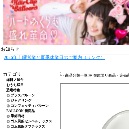
お知らせ
2026年土曜営業と夏季休業日のご案内（リンク）
カテゴリ
商品分類一覧
在庫限り商品・完売
縁日ノ屋台
おうち縁日
恐竜特集
プラスバルーン
ジャグリング
コンフェッティバルーン
BALLOON 新商品
季節商材
ゴム風船センペルテックス
ゴム風船タフテックス