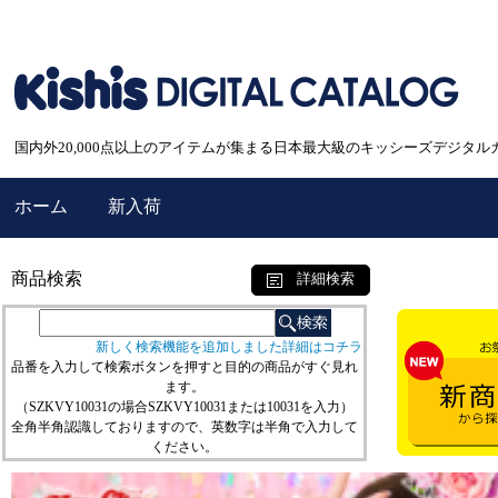
国内外20,000点以上のアイテムが集まる日本最大級のキッシーズデジタル
ホーム
新入荷
商品検索
詳細検索
新しく検索機能を追加しました詳細はコチラ
品番を入力して検索ボタンを押すと目的の商品がすぐ見れ
ます。
（SZKVY10031の場合SZKVY10031または10031を入力）
全角半角認識しておりますので、英数字は半角で入力して
ください。