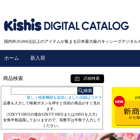
国内外20,000点以上のアイテムが集まる日本最大級のキッシーズデジタル
ホーム
新入荷
商品検索
詳細検索
新しく検索機能を追加しました詳細はコチラ
品番を入力して検索ボタンを押すと目的の商品がすぐ見れ
ます。
（SZKVY10031の場合SZKVY10031または10031を入力）
全角半角認識しておりますので、英数字は半角で入力して
ください。