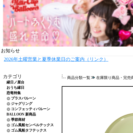
お知らせ
2026年土曜営業と夏季休業日のご案内（リンク）
カテゴリ
商品分類一覧
在庫限り商品・完売
縁日ノ屋台
おうち縁日
恐竜特集
プラスバルーン
ジャグリング
コンフェッティバルーン
BALLOON 新商品
季節商材
ゴム風船センペルテックス
ゴム風船タフテックス