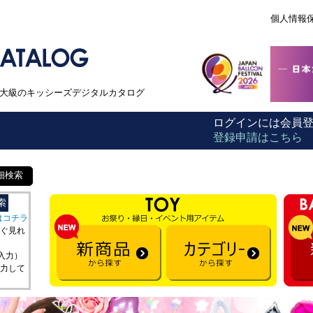
個人情報
本最大級のキッシーズデジタルカタログ
ログインには会員
登録申請はこちら
細検索
はコチラ
ぐ見れ
を入力）
力して