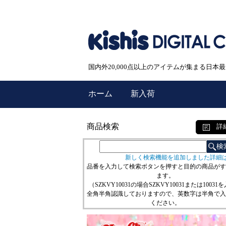
国内外20,000点以上のアイテムが集まる日
ホーム
新入荷
商品検索
詳
新しく検索機能を追加しました詳細
品番を入力して検索ボタンを押すと目的の商品がす
ます。
（SZKVY10031の場合SZKVY10031または10031
全角半角認識しておりますので、英数字は半角で入
ください。