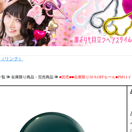
内（リンク）
一覧
在庫限り商品・完売商品
■完売■■在庫限り50％OFFセール■PM11イ