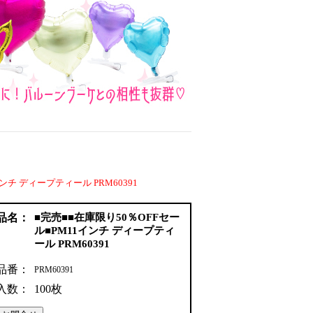
ンチ ディープティール PRM60391
品名：
■完売■■在庫限り50％OFFセー
ル■PM11インチ ディープティ
ール PRM60391
品番：
PRM60391
入数：
100枚