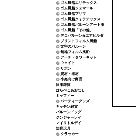
ゴム風船エリテックス
ゴム風船ジェマール
ゴム風船プリマ
ゴム風船クォラテックス
ゴム風船バルーンアート用
ゴム風船「その他」
デコバルーン&エアビルダ
プリントフィルム風船
文字のバルーン
無地フィルム風船
アーチ・タワーキット
ウェイト
リボン
資材・器材
小売向け商品
日用雑貨
はらぺこあおむし
ミッフィー
パーティーグッズ
キッチン雑貨
バルーンドッグ
ジンジャーレイ
マイリトルデイ
知育玩具
クラッカー