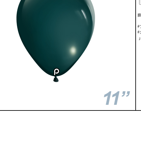
膨
#
#
Ｊ