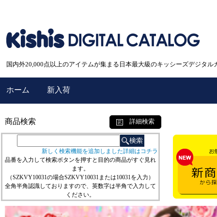
国内外20,000点以上のアイテムが集まる日本最大級のキッシーズデジタル
ホーム
新入荷
商品検索
詳細検索
新しく検索機能を追加しました詳細はコチラ
品番を入力して検索ボタンを押すと目的の商品がすぐ見れ
ます。
（SZKVY10031の場合SZKVY10031または10031を入力）
全角半角認識しておりますので、英数字は半角で入力して
ください。