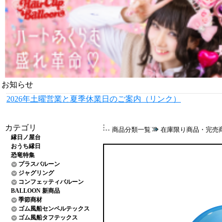
お知らせ
2026年土曜営業と夏季休業日のご案内（リンク）
カテゴリ
商品分類一覧
在庫限り商品・完売
縁日ノ屋台
おうち縁日
恐竜特集
プラスバルーン
ジャグリング
コンフェッティバルーン
BALLOON 新商品
季節商材
ゴム風船センペルテックス
ゴム風船タフテックス