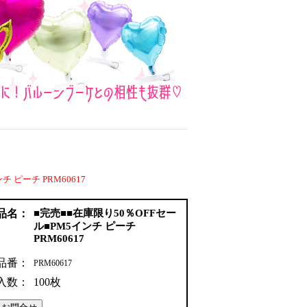
 ピーチ PRM60617
品名：
■完売■■在庫限り50％OFFセー
ル■PM5インチ ピーチ
PRM60617
品番：
PRM60617
入数：
100枚