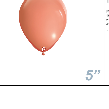
膨
#
Ｊ