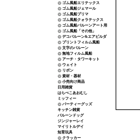
ゴム風船エリテックス
ゴム風船ジェマール
ゴム風船プリマ
ゴム風船クォラテックス
ゴム風船バルーンアート用
ゴム風船「その他」
デコバルーン&エアビルダ
プリントフィルム風船
文字のバルーン
無地フィルム風船
アーチ・タワーキット
ウェイト
リボン
資材・器材
小売向け商品
日用雑貨
はらぺこあおむし
ミッフィー
パーティーグッズ
キッチン雑貨
バルーンドッグ
ジンジャーレイ
マイリトルデイ
知育玩具
クラッカー