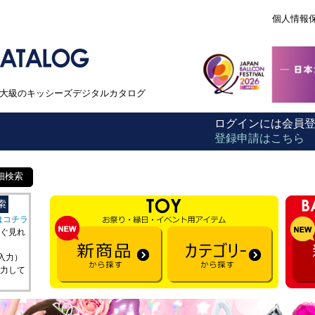
個人情報
本最大級のキッシーズデジタルカタログ
ログインには会員
登録申請はこちら
細検索
はコチラ
ぐ見れ
を入力）
力して