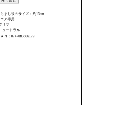
らまし後のサイズ：約13cm
※エア専用
プリマ
#ニュートラル
ＡＮ：0747083606179