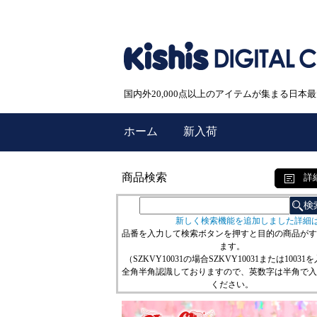
国内外20,000点以上のアイテムが集まる日
ホーム
新入荷
商品検索
詳
新しく検索機能を追加しました詳細
品番を入力して検索ボタンを押すと目的の商品がす
ます。
（SZKVY10031の場合SZKVY10031または10031
全角半角認識しておりますので、英数字は半角で入
ください。