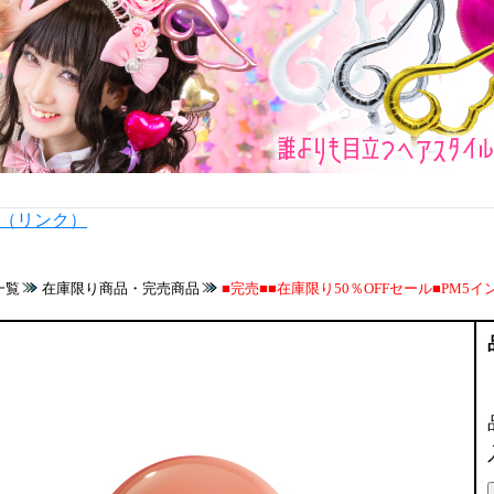
内（リンク）
一覧
在庫限り商品・完売商品
■完売■■在庫限り50％OFFセール■PM5インチ