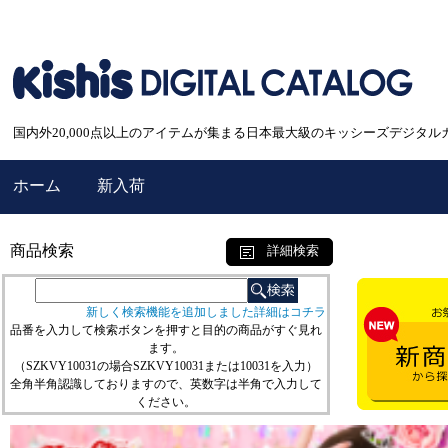
国内外20,000点以上のアイテムが集まる日本最大級のキッシーズデジタル
ホーム
新入荷
商品検索
詳細検索
新しく検索機能を追加しました詳細はコチラ
品番を入力して検索ボタンを押すと目的の商品がすぐ見れ
ます。
（SZKVY10031の場合SZKVY10031または10031を入力）
全角半角認識しておりますので、英数字は半角で入力して
ください。