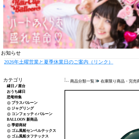
お知らせ
2026年土曜営業と夏季休業日のご案内（リンク）
カテゴリ
商品分類一覧
在庫限り商品・完売
縁日ノ屋台
おうち縁日
恐竜特集
プラスバルーン
ジャグリング
コンフェッティバルーン
BALLOON 新商品
季節商材
ゴム風船センペルテックス
ゴム風船タフテックス