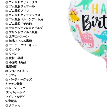
ゴム風船エリテックス
ゴム風船ジェマール
ゴム風船プリマ
ゴム風船クォラテックス
ゴム風船バルーンアート用
ゴム風船「その他」
デコバルーン&エアビルダ
プリントフィルム風船
文字のバルーン
無地フィルム風船
アーチ・タワーキット
ウェイト
リボン
資材・器材
小売向け商品
日用雑貨
はらぺこあおむし
ミッフィー
パーティーグッズ
キッチン雑貨
バルーンドッグ
ジンジャーレイ
マイリトルデイ
知育玩具
クラッカー