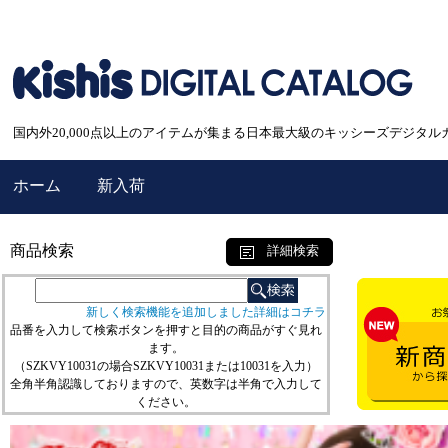
国内外20,000点以上のアイテムが集まる日本最大級のキッシーズデジタル
ホーム
新入荷
商品検索
詳細検索
新しく検索機能を追加しました詳細はコチラ
品番を入力して検索ボタンを押すと目的の商品がすぐ見れ
ます。
（SZKVY10031の場合SZKVY10031または10031を入力）
全角半角認識しておりますので、英数字は半角で入力して
ください。