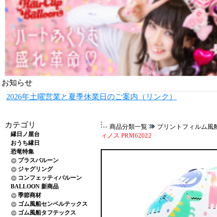
お知らせ
2026年土曜営業と夏季休業日のご案内（リンク）
カテゴリ
商品分類一覧
プリントフィルム風
縁日ノ屋台
ィノス PRM62022
おうち縁日
恐竜特集
プラスバルーン
ジャグリング
コンフェッティバルーン
BALLOON 新商品
季節商材
ゴム風船センペルテックス
ゴム風船タフテックス