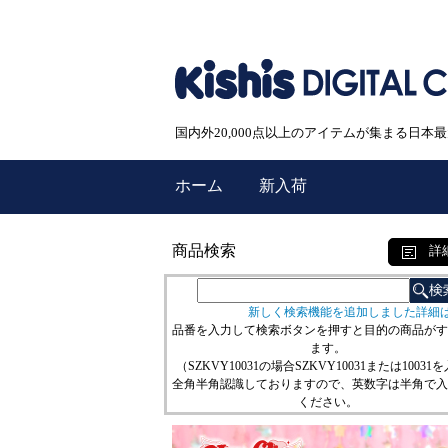
国内外20,000点以上のアイテムが集まる日
ホーム
新入荷
商品検索
詳
新しく検索機能を追加しました詳細
品番を入力して検索ボタンを押すと目的の商品がす
ます。
（SZKVY10031の場合SZKVY10031または10031
全角半角認識しておりますので、英数字は半角で入
ください。