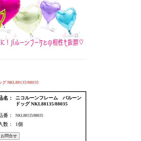
KL88135/88035
品名：
ニコルーンフレーム バルーン
ドッグ NKL88135/88035
品番：
NKL88135/88035
入数：
1個