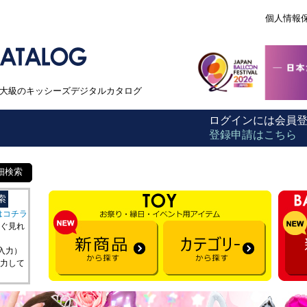
個人情報
本最大級のキッシーズデジタルカタログ
ログインには会員
登録申請はこちら
細検索
はコチラ
ぐ見れ
を入力）
力して