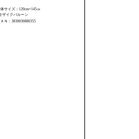
体サイズ：120cm×145㎝
#モザイクバルーン
ＡＮ：3830036880355