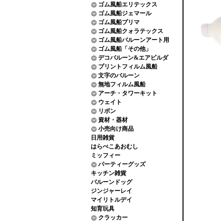
ゴム風船エリテックス
ゴム風船ジェマール
ゴム風船プリマ
ゴム風船クォラテックス
ゴム風船バルーンアート用
ゴム風船「その他」
デコバルーン&エアビルダ
プリントフィルム風船
文字のバルーン
無地フィルム風船
アーチ・タワーキット
ウェイト
リボン
資材・器材
小売向け商品
日用雑貨
はらぺこあおむし
ミッフィー
パーティーグッズ
キッチン雑貨
バルーンドッグ
ジンジャーレイ
マイリトルデイ
知育玩具
クラッカー