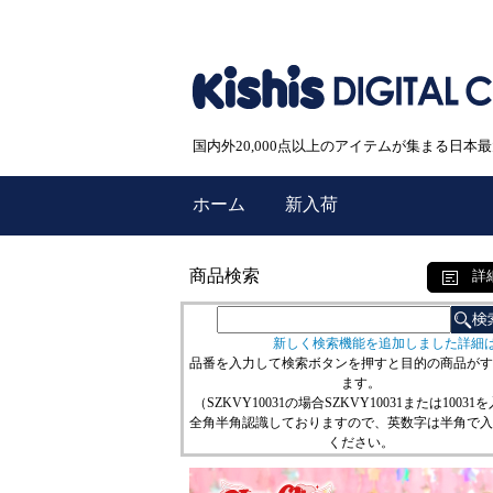
国内外20,000点以上のアイテムが集まる日
ホーム
新入荷
商品検索
詳
新しく検索機能を追加しました詳細
品番を入力して検索ボタンを押すと目的の商品がす
ます。
（SZKVY10031の場合SZKVY10031または10031
全角半角認識しておりますので、英数字は半角で入
ください。