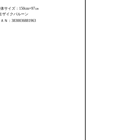
体サイズ：150cm×97㎝
#モザイクバルーン
ＡＮ：3830036881963