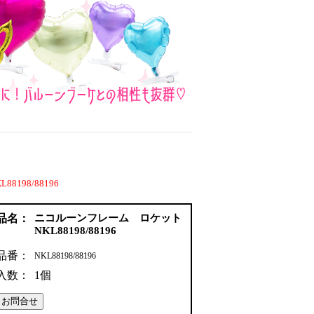
198/88196
品名：
ニコルーンフレーム ロケット
NKL88198/88196
品番：
NKL88198/88196
入数：
1個