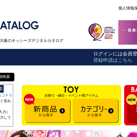
個人情報
本最大級のキッシーズデジタルカタログ
ログインには会員
登録申請はこちら
細検索
はコチラ
ぐ見れ
を入力）
力して