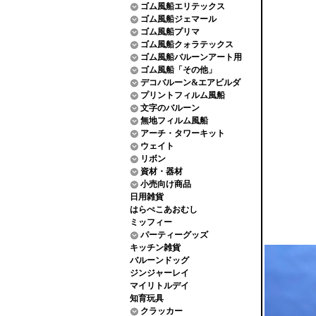
ゴム風船エリテックス
ゴム風船ジェマール
ゴム風船プリマ
ゴム風船クォラテックス
ゴム風船バルーンアート用
ゴム風船「その他」
デコバルーン&エアビルダ
プリントフィルム風船
文字のバルーン
無地フィルム風船
アーチ・タワーキット
ウェイト
リボン
資材・器材
小売向け商品
日用雑貨
はらぺこあおむし
ミッフィー
パーティーグッズ
キッチン雑貨
バルーンドッグ
ジンジャーレイ
マイリトルデイ
知育玩具
クラッカー