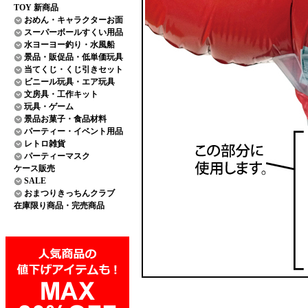
TOY 新商品
おめん・キャラクターお面
スーパーボールすくい用品
水ヨーヨー釣り・水風船
景品・販促品・低単価玩具
当てくじ・くじ引きセット
ビニール玩具・エア玩具
文房具・工作キット
玩具・ゲーム
景品お菓子・食品材料
パーティー・イベント用品
レトロ雑貨
パーティーマスク
ケース販売
SALE
おまつりきっちんクラブ
在庫限り商品・完売商品