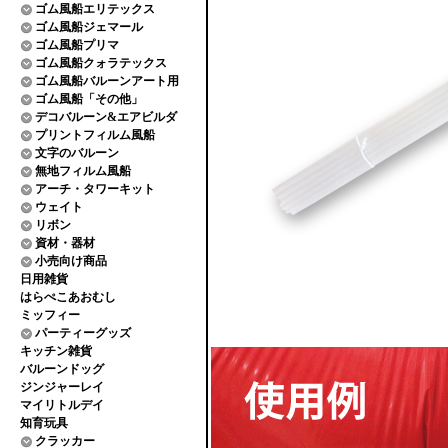
ゴム風船エリテックス
ゴム風船ジェマール
ゴム風船プリマ
ゴム風船クォラテックス
ゴム風船バルーンアート用
ゴム風船「その他」
デコバルーン&エアビルダ
プリントフィルム風船
文字のバルーン
無地フィルム風船
アーチ・タワーキット
ウェイト
リボン
資材・器材
小売向け商品
日用雑貨
はらぺこあおむし
ミッフィー
パーティーグッズ
キッチン雑貨
バルーンドッグ
ジンジャーレイ
マイリトルデイ
知育玩具
クラッカー