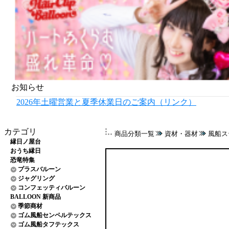
お知らせ
2026年土曜営業と夏季休業日のご案内（リンク）
カテゴリ
商品分類一覧
資材・器材
風船ス
縁日ノ屋台
おうち縁日
恐竜特集
プラスバルーン
ジャグリング
コンフェッティバルーン
BALLOON 新商品
季節商材
ゴム風船センペルテックス
ゴム風船タフテックス