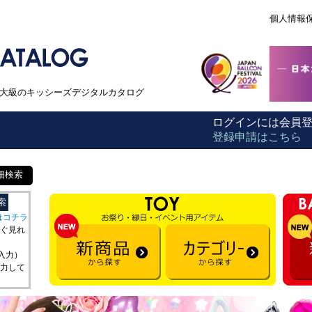
個人情報
本最大級のキッシーズデジタルカタログ
ログインには会員
登録申請はこちら
細検索
はコチラ
ぐ見れ
を入力）
力して