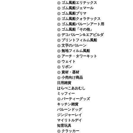
ゴム風船エリテックス
ゴム風船ジェマール
ゴム風船プリマ
ゴム風船クォラテックス
ゴム風船バルーンアート用
ゴム風船「その他」
デコバルーン&エアビルダ
プリントフィルム風船
文字のバルーン
無地フィルム風船
アーチ・タワーキット
ウェイト
リボン
資材・器材
小売向け商品
日用雑貨
はらぺこあおむし
ミッフィー
パーティーグッズ
キッチン雑貨
バルーンドッグ
ジンジャーレイ
マイリトルデイ
知育玩具
クラッカー