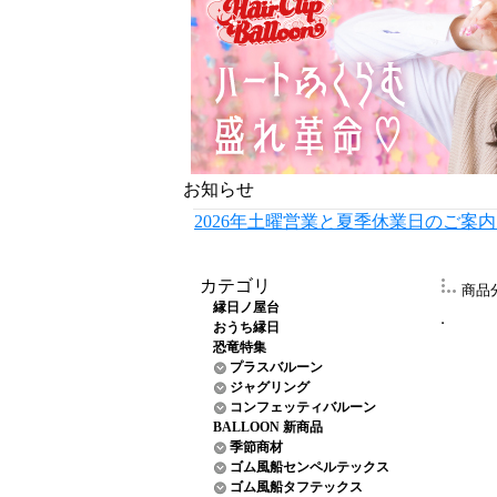
お知らせ
2026年土曜営業と夏季休業日のご案
カテゴリ
商品
縁日ノ屋台
おうち縁日
恐竜特集
プラスバルーン
ジャグリング
コンフェッティバルーン
BALLOON 新商品
季節商材
ゴム風船センペルテックス
ゴム風船タフテックス