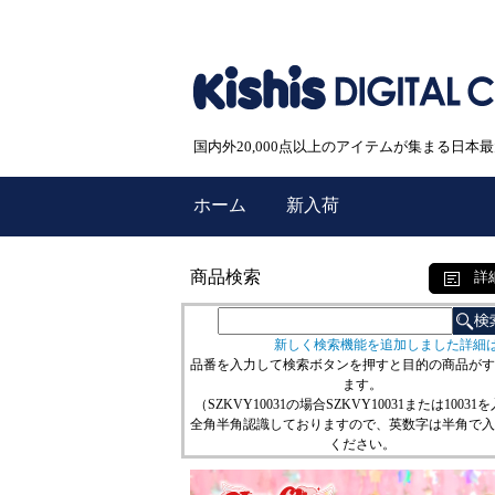
国内外20,000点以上のアイテムが集まる日
ホーム
新入荷
商品検索
詳
新しく検索機能を追加しました詳細
品番を入力して検索ボタンを押すと目的の商品がす
ます。
（SZKVY10031の場合SZKVY10031または10031
全角半角認識しておりますので、英数字は半角で入
ください。