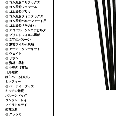
ゴム風船エリテックス
ゴム風船ジェマール
ゴム風船プリマ
ゴム風船クォラテックス
ゴム風船バルーンアート用
ゴム風船「その他」
デコバルーン&エアビルダ
プリントフィルム風船
文字のバルーン
無地フィルム風船
アーチ・タワーキット
ウェイト
リボン
資材・器材
小売向け商品
日用雑貨
はらぺこあおむし
ミッフィー
パーティーグッズ
キッチン雑貨
バルーンドッグ
ジンジャーレイ
マイリトルデイ
知育玩具
クラッカー