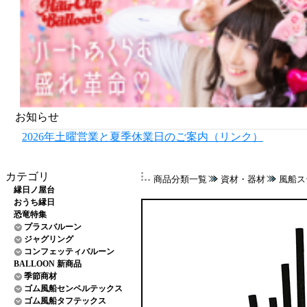
お知らせ
2026年土曜営業と夏季休業日のご案内（リンク）
カテゴリ
商品分類一覧
資材・器材
風船ス
縁日ノ屋台
おうち縁日
恐竜特集
プラスバルーン
ジャグリング
コンフェッティバルーン
BALLOON 新商品
季節商材
ゴム風船センペルテックス
ゴム風船タフテックス