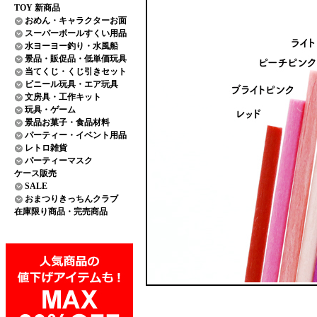
TOY 新商品
おめん・キャラクターお面
スーパーボールすくい用品
水ヨーヨー釣り・水風船
景品・販促品・低単価玩具
当てくじ・くじ引きセット
ビニール玩具・エア玩具
文房具・工作キット
玩具・ゲーム
景品お菓子・食品材料
パーティー・イベント用品
レトロ雑貨
パーティーマスク
ケース販売
SALE
おまつりきっちんクラブ
在庫限り商品・完売商品