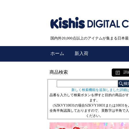
国内外20,000点以上のアイテムが集まる日
ホーム
新入荷
商品検索
詳
新しく検索機能を追加しました詳細
品番を入力して検索ボタンを押すと目的の商品がす
ます。
（SZKVY10031の場合SZKVY10031または10031
全角半角認識しておりますので、英数字は半角で入
ください。