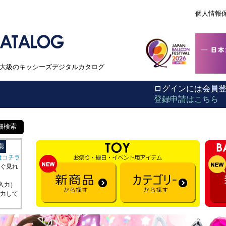
個人情報
本最大級のキッシーズデジタルカタログ
ログインには会員
登録申請はこちら
細検索
はコチラ
ぐ見れ
を入力）
力して