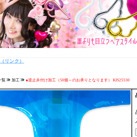
内（リンク）
一覧
加工
●逆止弁付け加工（50個～のお承りとなります） KIS25530