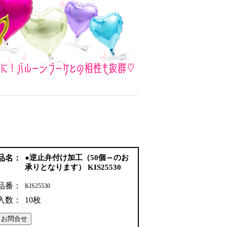
品名：
●逆止弁付け加工（50個～のお
承りとなります） KIS25530
品番：
KIS25530
入数：
10枚