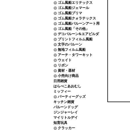
ゴム風船エリテックス
ゴム風船ジェマール
ゴム風船プリマ
ゴム風船クォラテックス
ゴム風船バルーンアート用
ゴム風船「その他」
デコバルーン&エアビルダ
プリントフィルム風船
文字のバルーン
無地フィルム風船
アーチ・タワーキット
ウェイト
リボン
資材・器材
小売向け商品
日用雑貨
はらぺこあおむし
ミッフィー
パーティーグッズ
キッチン雑貨
バルーンドッグ
ジンジャーレイ
マイリトルデイ
知育玩具
クラッカー