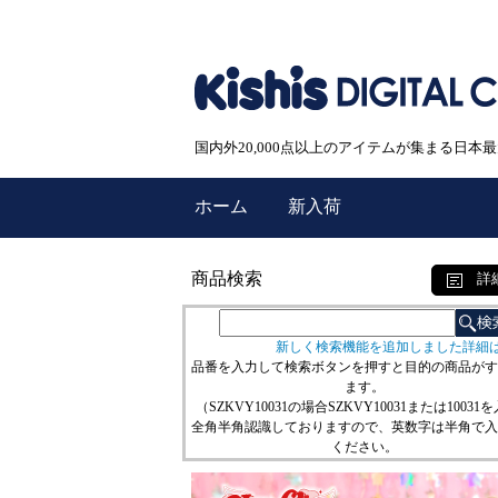
国内外20,000点以上のアイテムが集まる日
ホーム
新入荷
商品検索
詳
新しく検索機能を追加しました詳細
品番を入力して検索ボタンを押すと目的の商品がす
ます。
（SZKVY10031の場合SZKVY10031または10031
全角半角認識しておりますので、英数字は半角で入
ください。