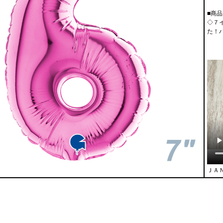
■商品
◇７
た！
ＪＡＮ：