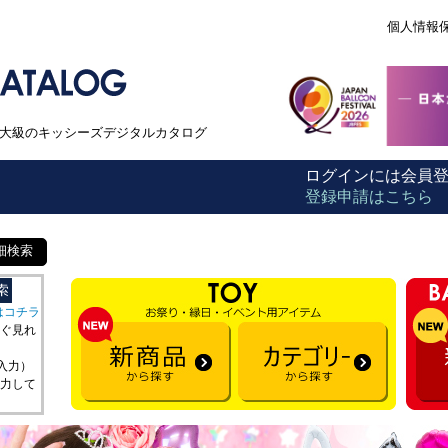
個人情報
本最大級のキッシーズデジタルカタログ
ログインには会員
登録申請はこちら
細検索
はコチラ
ぐ見れ
を入力）
力して