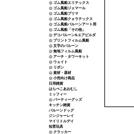
ゴム風船エリテックス
ゴム風船ジェマール
ゴム風船プリマ
ゴム風船クォラテックス
ゴム風船バルーンアート用
ゴム風船「その他」
デコバルーン&エアビルダ
プリントフィルム風船
文字のバルーン
無地フィルム風船
アーチ・タワーキット
ウェイト
リボン
資材・器材
小売向け商品
日用雑貨
はらぺこあおむし
ミッフィー
パーティーグッズ
キッチン雑貨
バルーンドッグ
ジンジャーレイ
マイリトルデイ
知育玩具
クラッカー