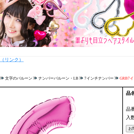
内（リンク）
文字のバルーン
ナンバーバルーン・LB
7インチナンバー
GRB7イ
品
品
入