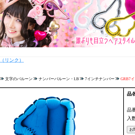
内（リンク）
文字のバルーン
ナンバーバルーン・LB
7インチナンバー
GRB7イ
品
品
入