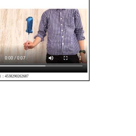
4538290262687