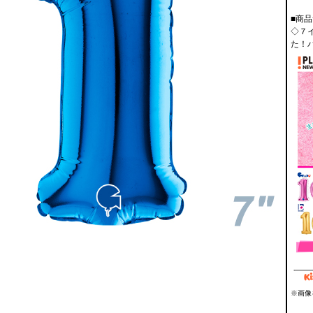
■商品
◇７
た！
※画像