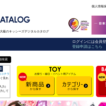
個人情報
本最大級のキッシーズデジタルカタログ
ログインには会員
登録申請はこちら
細検索
はコチラ
ぐ見れ
を入力）
力して