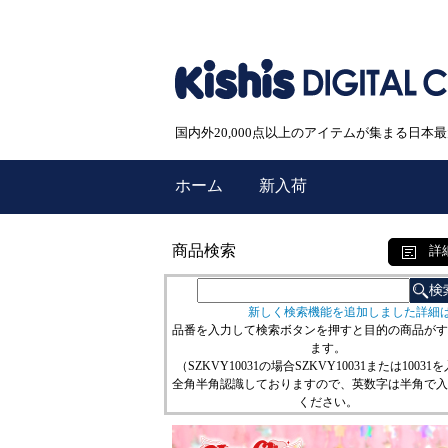
国内外20,000点以上のアイテムが集まる日
ホーム
新入荷
商品検索
詳
新しく検索機能を追加しました詳細
品番を入力して検索ボタンを押すと目的の商品がす
ます。
（SZKVY10031の場合SZKVY10031または10031
全角半角認識しておりますので、英数字は半角で入
ください。