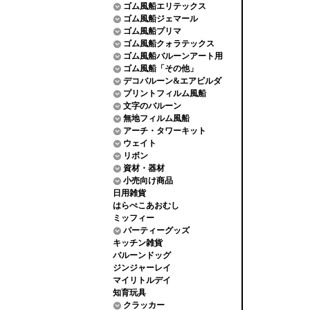
ゴム風船エリテックス
ゴム風船ジェマール
ゴム風船プリマ
ゴム風船クォラテックス
ゴム風船バルーンアート用
ゴム風船「その他」
デコバルーン&エアビルダ
プリントフィルム風船
文字のバルーン
無地フィルム風船
アーチ・タワーキット
ウェイト
リボン
資材・器材
小売向け商品
日用雑貨
はらぺこあおむし
ミッフィー
パーティーグッズ
キッチン雑貨
バルーンドッグ
ジンジャーレイ
マイリトルデイ
知育玩具
クラッカー