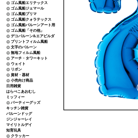
ゴム風船エリテックス
ゴム風船ジェマール
ゴム風船プリマ
ゴム風船クォラテックス
ゴム風船バルーンアート用
ゴム風船「その他」
デコバルーン&エアビルダ
プリントフィルム風船
文字のバルーン
無地フィルム風船
アーチ・タワーキット
ウェイト
リボン
資材・器材
小売向け商品
日用雑貨
はらぺこあおむし
ミッフィー
パーティーグッズ
キッチン雑貨
バルーンドッグ
ジンジャーレイ
マイリトルデイ
知育玩具
クラッカー