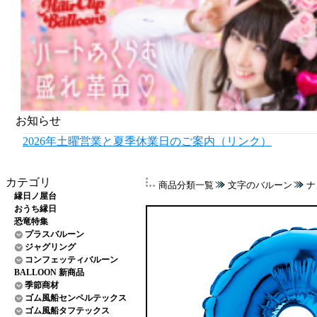
お知らせ
2026年土曜営業と夏季休業日のご案内（リンク）
カテゴリ
商品分類一覧
文字のバルーン
ナ
縁日ノ屋台
おうち縁日
恐竜特集
プラスバルーン
ジャグリング
コンフェッティバルーン
BALLOON 新商品
季節商材
ゴム風船センペルテックス
ゴム風船タフテックス