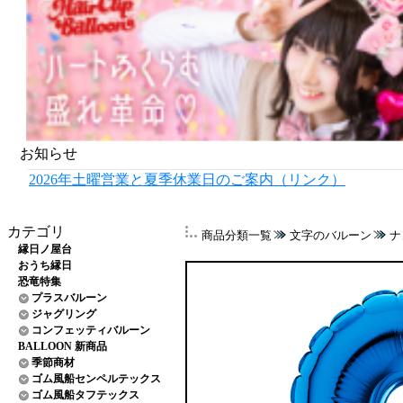
お知らせ
2026年土曜営業と夏季休業日のご案内（リンク）
カテゴリ
商品分類一覧
文字のバルーン
ナ
縁日ノ屋台
おうち縁日
恐竜特集
プラスバルーン
ジャグリング
コンフェッティバルーン
BALLOON 新商品
季節商材
ゴム風船センペルテックス
ゴム風船タフテックス