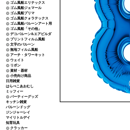
ゴム風船エリテックス
ゴム風船ジェマール
ゴム風船プリマ
ゴム風船クォラテックス
ゴム風船バルーンアート用
ゴム風船「その他」
デコバルーン&エアビルダ
プリントフィルム風船
文字のバルーン
無地フィルム風船
アーチ・タワーキット
ウェイト
リボン
資材・器材
小売向け商品
日用雑貨
はらぺこあおむし
ミッフィー
パーティーグッズ
キッチン雑貨
バルーンドッグ
ジンジャーレイ
マイリトルデイ
知育玩具
クラッカー