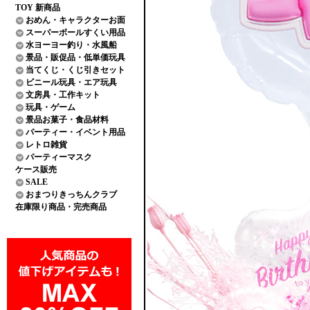
TOY 新商品
おめん・キャラクターお面
スーパーボールすくい用品
水ヨーヨー釣り・水風船
景品・販促品・低単価玩具
当てくじ・くじ引きセット
ビニール玩具・エア玩具
文房具・工作キット
玩具・ゲーム
景品お菓子・食品材料
パーティー・イベント用品
レトロ雑貨
パーティーマスク
ケース販売
SALE
おまつりきっちんクラブ
在庫限り商品・完売商品