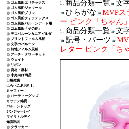
商品分類一覧
文
ゴム風船エリテックス
ゴム風船ジェマール
ひらがな
MVP
ゴム風船プリマ
ゴム風船クォラテックス
ー ピンク「ちゃん」 K
ゴム風船バルーンアート用
ゴム風船「その他」
商品分類一覧
文
デコバルーン&エアビルダ
記号・パーツ
M
プリントフィルム風船
文字のバルーン
レター ピンク「ちゃん」
無地フィルム風船
アーチ・タワーキット
ウェイト
リボン
資材・器材
小売向け商品
日用雑貨
はらぺこあおむし
ミッフィー
パーティーグッズ
キッチン雑貨
バルーンドッグ
ジンジャーレイ
マイリトルデイ
知育玩具
クラッカー