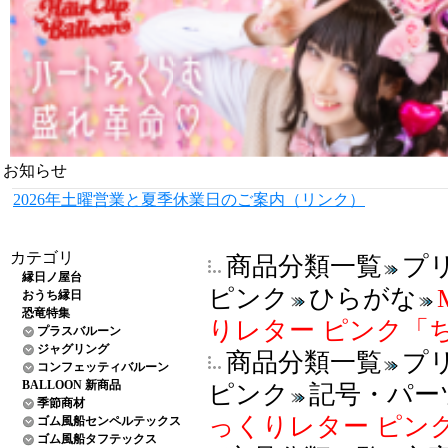
お知らせ
2026年土曜営業と夏季休業日のご案内（リンク）
カテゴリ
商品分類一覧
プ
縁日ノ屋台
ピンク
ひらがな
おうち縁日
恐竜特集
りレター ピンク「ちゃ
プラスバルーン
ジャグリング
商品分類一覧
プ
コンフェッティバルーン
BALLOON 新商品
ピンク
記号・パー
季節商材
っくりレター ピンク「
ゴム風船センペルテックス
ゴム風船タフテックス