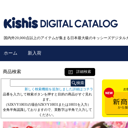
国内外20,000点以上のアイテムが集まる日本最大級のキッシーズデジタル
ホーム
新入荷
商品検索
詳細検索
新しく検索機能を追加しました詳細はコチラ
品番を入力して検索ボタンを押すと目的の商品がすぐ見れ
ます。
（SZKVY10031の場合SZKVY10031または10031を入力）
全角半角認識しておりますので、英数字は半角で入力して
ください。