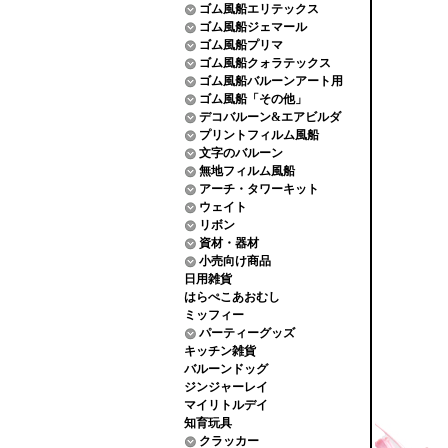
ゴム風船エリテックス
ゴム風船ジェマール
ゴム風船プリマ
ゴム風船クォラテックス
ゴム風船バルーンアート用
ゴム風船「その他」
デコバルーン&エアビルダ
プリントフィルム風船
文字のバルーン
無地フィルム風船
アーチ・タワーキット
ウェイト
リボン
資材・器材
小売向け商品
日用雑貨
はらぺこあおむし
ミッフィー
パーティーグッズ
キッチン雑貨
バルーンドッグ
ジンジャーレイ
マイリトルデイ
知育玩具
クラッカー