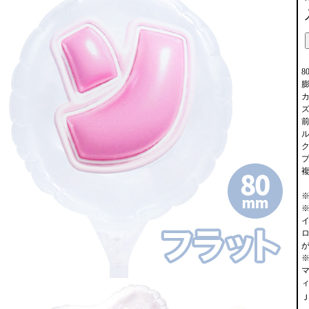
8
膨
ズ
Ｊ