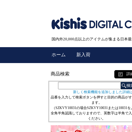
国内外20,000点以上のアイテムが集まる日
ホーム
新入荷
商品検索
詳
新しく検索機能を追加しました詳細
品番を入力して検索ボタンを押すと目的の商品がす
ます。
（SZKVY10031の場合SZKVY10031または10031
全角半角認識しておりますので、英数字は半角で入
ください。