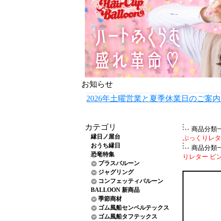
お知らせ
2026年土曜営業と夏季休業日のご案
カテゴリ
商品分類
縁日ノ屋台
ぷっくりレター
おうち縁日
商品分類
恐竜特集
りレター ピンク
プラスバルーン
ジャグリング
コンフェッティバルーン
BALLOON 新商品
季節商材
ゴム風船センペルテックス
ゴム風船タフテックス