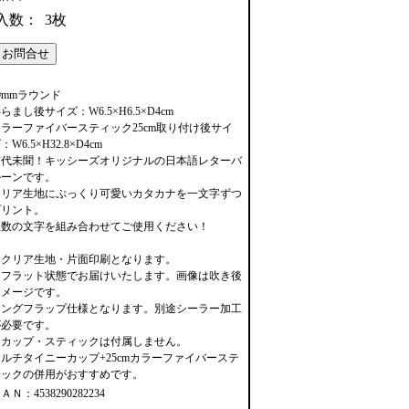
入数：
3枚
0mmラウンド
らまし後サイズ：W6.5×H6.5×D4cm
カラーファイバースティック25cm取り付け後サイ
：W6.5×H32.8×D4cm
前代未聞！キッシーズオリジナルの日本語レターバ
ルーンです。
クリア生地にぷっくり可愛いカタカナを一文字ずつ
プリント。
複数の文字を組み合わせてご使用ください！
※クリア生地・片面印刷となります。
※フラット状態でお届けいたします。画像は吹き後
イメージです。
ロングフラップ仕様となります。別途シーラー加工
が必要です。
※カップ・スティックは付属しません。
マルチタイニーカップ
+
25cmカラーファイバーステ
ィック
の併用がおすすめです。
ＡＮ：4538290282234