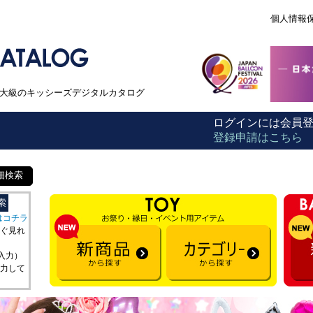
個人情報
本最大級のキッシーズデジタルカタログ
ログインには会員
登録申請はこちら
細検索
はコチラ
ぐ見れ
を入力）
力して