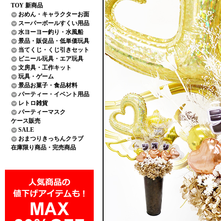
TOY 新商品
おめん・キャラクターお面
スーパーボールすくい用品
水ヨーヨー釣り・水風船
景品・販促品・低単価玩具
当てくじ・くじ引きセット
ビニール玩具・エア玩具
文房具・工作キット
玩具・ゲーム
景品お菓子・食品材料
パーティー・イベント用品
レトロ雑貨
パーティーマスク
ケース販売
SALE
おまつりきっちんクラブ
在庫限り商品・完売商品