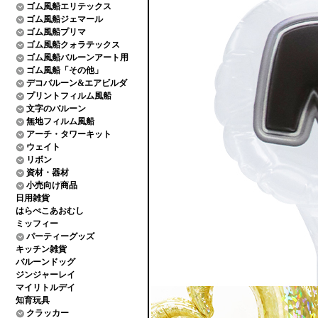
ゴム風船エリテックス
ゴム風船ジェマール
ゴム風船プリマ
ゴム風船クォラテックス
ゴム風船バルーンアート用
ゴム風船「その他」
デコバルーン&エアビルダ
プリントフィルム風船
文字のバルーン
無地フィルム風船
アーチ・タワーキット
ウェイト
リボン
資材・器材
小売向け商品
日用雑貨
はらぺこあおむし
ミッフィー
パーティーグッズ
キッチン雑貨
バルーンドッグ
ジンジャーレイ
マイリトルデイ
知育玩具
クラッカー