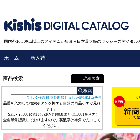
国内外20,000点以上のアイテムが集まる日本最大級のキッシーズデジタル
ホーム
新入荷
商品検索
詳細検索
新しく検索機能を追加しました詳細はコチラ
品番を入力して検索ボタンを押すと目的の商品がすぐ見れ
ます。
（SZKVY10031の場合SZKVY10031または10031を入力）
全角半角認識しておりますので、英数字は半角で入力して
ください。