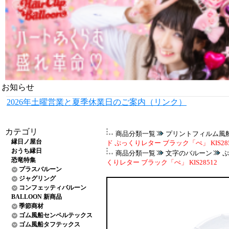
お知らせ
2026年土曜営業と夏季休業日のご案内（リンク）
カテゴリ
商品分類一覧
プリントフィルム風
縁日ノ屋台
ド ぷっくりレター ブラック「ぺ」 KIS285
おうち縁日
商品分類一覧
文字のバルーン
ぷ
恐竜特集
くりレター ブラック「ぺ」 KIS28512
プラスバルーン
ジャグリング
コンフェッティバルーン
BALLOON 新商品
季節商材
ゴム風船センペルテックス
ゴム風船タフテックス